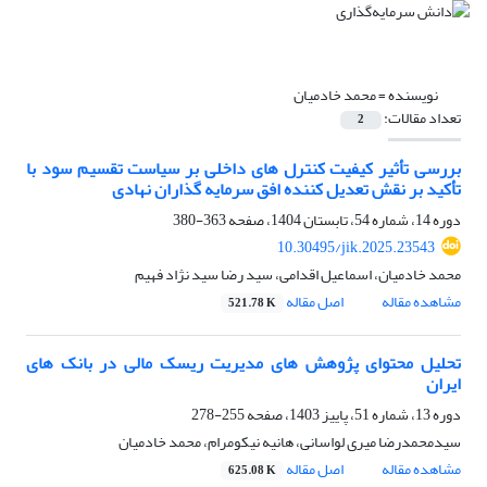
نویسنده =
محمد خادمیان
تعداد مقالات:
2
بررسی تأثیر کیفیت کنترل های داخلی بر سیاست تقسیم سود با
تأکید بر نقش تعدیل کننده افق سرمایه گذاران نهادی
دوره 14، شماره 54، تابستان 1404، صفحه
363-380
10.30495/jik.2025.23543
محمد خادمیان، اسماعیل اقدامی، سید رضا سید نژاد فهیم
مشاهده مقاله
اصل مقاله
521.78 K
تحلیل محتوای پژوهش های مدیریت ریسک مالی در بانک های
ایران
دوره 13، شماره 51، پاییز 1403، صفحه
255-278
سیدمحمدرضا میری لواسانی، هانیه نیکومرام، محمد خادمیان
مشاهده مقاله
اصل مقاله
625.08 K