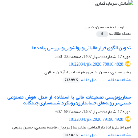
نویسنده =
حسین بدیعی
تعداد مقالات:
9
تدوین الگوی فرار مالیاتی و پولشویی و بررسی پیامدها
دوره 17، شماره 65، بهار 1407، صفحه
325-350
10.22034/jik.2026.78810.4828
زهیر مفیدی، حسین بدیعی، زهره حاجیها، آرتین بیطاری
مشاهده مقاله
اصل مقاله
742.99 K
سناریونویسی تصمیمات مالی با استفاده از مدل هوش مصنوعی
مبتنی بر رویه‌های حسابداری: رویکرد شبیه‌سازی چندگانه
دوره 17، شماره 65، بهار 1407، صفحه
587-607
10.22034/jik.2026.79190.4928
امیر اقاعلی زاده دارانداشی، غلامرضا زمردیان، فاطمه صمدی، حسین بدیعی
مشاهده مقاله
اصل مقاله
602.87 K