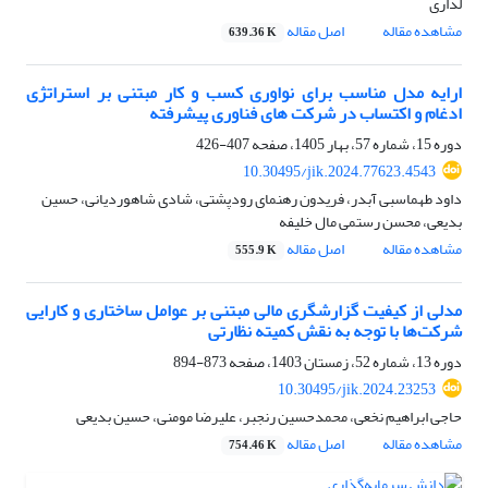
لداری
مشاهده مقاله
اصل مقاله
639.36 K
ارایه مدل مناسب برای نواوری کسب و کار مبتنی بر استراتژی
ادغام و اکتساب در شرکت های فناوری پیشرفته
دوره 15، شماره 57، بهار 1405، صفحه
407-426
10.30495/jik.2024.77623.4543
داود طهماسبی آبدر، فریدون رهنمای رودپشتی، شادی شاهوردیانی، حسین
بدیعی، محسن رستمی مال خلیفه
مشاهده مقاله
اصل مقاله
555.9 K
مدلی از کیفیت گزارشگری مالی مبتنی بر عوامل ساختاری و کارایی
شرکت‌ها با توجه به نقش کمیته‌ نظارتی
دوره 13، شماره 52، زمستان 1403، صفحه
873-894
10.30495/jik.2024.23253
حاجی ابراهیم نخعی، محمدحسین رنجبر، علیرضا مومنی، حسین بدیعی
مشاهده مقاله
اصل مقاله
754.46 K