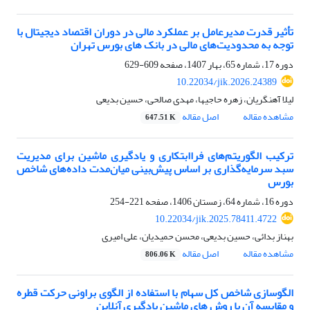
تأثیر قدرت مدیرعامل بر عملکرد مالی در دوران اقتصاد دیجیتال با
توجه به محدودیت‌های مالی در بانک های بورس تهران
دوره 17، شماره 65، بهار 1407، صفحه
609-629
10.22034/jik.2026.24389
لیلا آهنگریان، زهره حاجیها، مهدی صالحی، حسین بدیعی
مشاهده مقاله
اصل مقاله
647.51 K
ترکیب الگوریتم‌های فراابتکاری و یادگیری ماشین برای مدیریت
سبد سرمایه‌گذاری بر اساس پیش‌بینی میان‌مدت داده‌های شاخص
بورس
دوره 16، شماره 64، زمستان 1406، صفحه
221-254
10.22034/jik.2025.78411.4722
بهناز بدائی، حسین بدیعی، محسن حمیدیان، علی امیری
مشاهده مقاله
اصل مقاله
806.06 K
الگوسازی شاخص کل سهام با استفاده از الگوی براونی حرکت قطره
و مقایسه آن با روش های ماشین یادگیری آنلاین