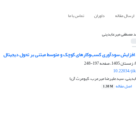
ارسال مقاله
داوران
تماس با ما
 مصطفی میرعابدینی
ی افزایش سودآوری کسب‌و‌کارهای کوچک و متوسط مبتنی بر تحول دیجیتال
197-248
10.22034/ji
دینی، سیدعلیرضا میرعرب، کیومرث آریا
اصل مقاله
1.38 M