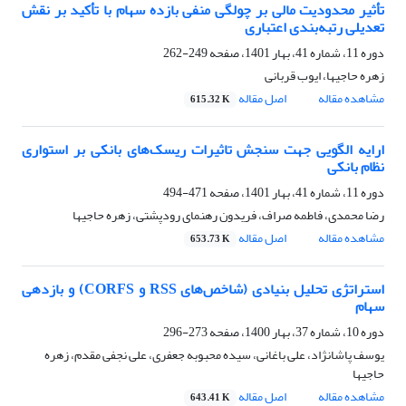
تأثیر محدودیت مالی بر چولگی منفی بازده سهام با تأکید بر نقش
تعدیلی رتبه‌بندی اعتباری
دوره 11، شماره 41، بهار 1401، صفحه
249-262
زهره حاجیها، ایوب قربانی
مشاهده مقاله
اصل مقاله
615.32 K
ارایه الگویی جهت سنجش تاثیرات ریسک‌های بانکی بر استواری
نظام بانکی
دوره 11، شماره 41، بهار 1401، صفحه
471-494
رضا محمدی، فاطمه صراف، فریدون رهنمای رودپشتی، زهره حاجیها
مشاهده مقاله
اصل مقاله
653.73 K
استراتژی تحلیل بنیادی (شاخص‌های RSS و CORFS) و بازدهی
سهام
دوره 10، شماره 37، بهار 1400، صفحه
273-296
یوسف پاشانژاد، علی باغانی، سیده محبوبه جعفری، علی نجفی مقدم، زهره
حاجیها
مشاهده مقاله
اصل مقاله
643.41 K