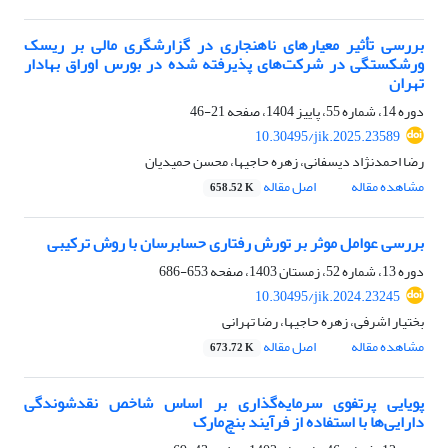
بررسی تأثیر معیارهای ناهنجاری در گزارشگری مالی بر ریسک
ورشکستگی در شرکت‌های پذیرفته شده در بورس اوراق بهادار
تهران
دوره 14، شماره 55، پاییز 1404، صفحه
21-46
10.30495/jik.2025.23589
رضا احمدنژاد دیسفانی، زهره حاجیها، محسن حمیدیان
مشاهده مقاله
اصل مقاله
658.52 K
بررسی عوامل موثر بر تورش رفتاری حسابرسان با روش ترکیبی
دوره 13، شماره 52، زمستان 1403، صفحه
653-686
10.30495/jik.2024.23245
بختیار اشرفی، زهره حاجیها، رضا تهرانی
مشاهده مقاله
اصل مقاله
673.72 K
پویایی پرتفوی سرمایه‌گذاری بر اساس شاخص نقدشوندگی
دارایی‌ها با استفاده از فرآیند ‏بنچ‌مارک