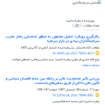
نویسنده =
زهره حاجیها
تعداد مقالات:
17
بکارگیری رویکرد تحلیل مضمون به منظور شناسایی رفتار مخرب
سرمایه‌گذاران نهادی در بازار سرمایه
مقالات آماده انتشار، پذیرفته شده، انتشار آنلاین از
02 بهمن 1403
10.30495/jik.2025.78016.4613
روح الله جابری فردوئی، زهره حاجیها، سید عباس برهانی، مصطفی خواجه
مشاهده مقاله
بررسی تاثیر محدودیت مالی بر رابطه بین عدم اطمینان سیاسی و
تأمین مالی داخلی از طریق بدهی‌های بلندمدت
دوره 17، شماره 66، تابستان 1407، صفحه
147-168
10.22034/jik.2026.79090.4901
زهره حاجیها، امیر محمد خادم الحسینی