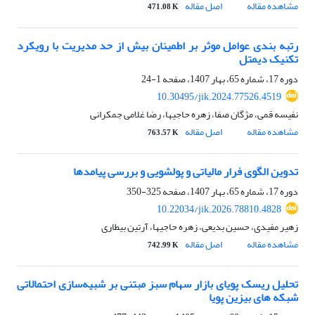
مشاهده مقاله
اصل مقاله
471.08 K
رتبه بندی عوامل موثر بر اطمینان بیش از حد مدیریت با رویکرد
تکنیک دیمتل
دوره 17، شماره 65، بهار 1407، صفحه
1-24
10.30495/jik.2024.77526.4519
نفیسه قمی، مژگان صفا، زهره حاجیها، رضا غلامی جمکرانی
مشاهده مقاله
اصل مقاله
763.57 K
تدوین الگوی فرار مالیاتی و پولشویی و بررسی پیامدها
دوره 17، شماره 65، بهار 1407، صفحه
325-350
10.22034/jik.2026.78810.4828
زهیر مفیدی، حسین بدیعی، زهره حاجیها، آرتین بیطاری
مشاهده مقاله
اصل مقاله
742.99 K
تحلیل ریسک پویای بازار سهام سبز مبتنی بر شبیه‌سازی احتمالاتی
شبکه های بیزین پویا