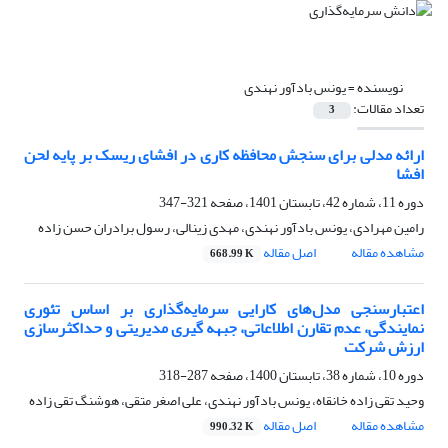
نویسنده =
یونس بادآور نهندی
تعداد مقالات:
3
ارائه مدلی برای سنجش محافظه کاری در افشای ریسک بر پایه لحن
افشا
دوره 11، شماره 42، تابستان 1401، صفحه
321-347
رامین مهرادی، یونس بادآور نهندی، مهدی زینالی، رسول برادران حسن زاده
مشاهده مقاله
اصل مقاله
668.99 K
اعتبارسنجی مدل‌های کارایی سرمایه‌گذاری بر اساس تئوری
نمایندگی، عدم تقارن اطلاعاتی، جبهه گیری مدیریتی و حداکثرسازی
ارزش شرکت
دوره 10، شماره 38، تابستان 1400، صفحه
287-318
وحید تقی زاده خانقاه، یونس بادآور نهندی، علی اصغر متقی، هوشنگ تقی زاده
مشاهده مقاله
اصل مقاله
990.32 K