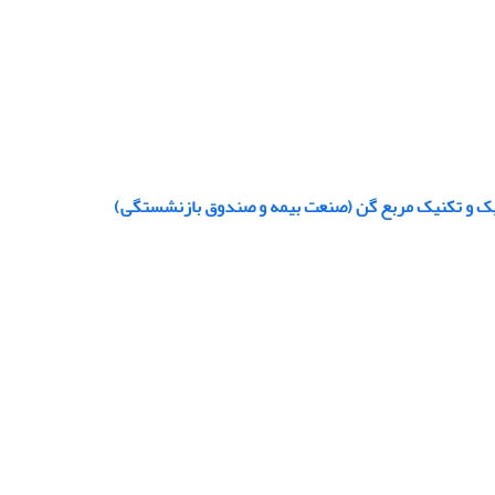
تیک و تکنیک مربع گن (صنعت بیمه و صندوق بازنشستگی)