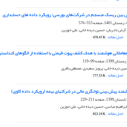
 بین ریسک منسجم در شرکت‌های بورسی: رویکرد داده های حسابداری
553-576
 آرش نادریان، حسین دیده خانی، علی خوزین
اصل مقاله
470.47 K
املاتی هوشمند با هدف کشف پیوت قیمتی با استفاده از الگوهای کندلس
99-119
سین دیده خانی، پرویز سعیدی، مصطفی باقری
اصل مقاله
777.53 K
ند پیش بینی توانگری مالی در شرکتهای بیمه (رویکرد داده‏ کاوی)
211-229
 ابراهیم عباسی، حسین دیده خانی، علی خوزین
اصل مقاله
822.24 K