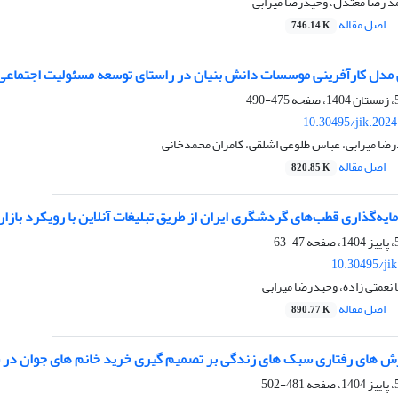
د رضا معتدل، وحیدرضا میرابی
اصل مقاله
746.14 K
ی مدل کارآفرینی موسسات دانش بنیان در راستای توسعه مسئولیت اجتماعی 
475-490
10.30495/jik.202
ضا میرابی، عباس طلوعی اشلقی، کامران محمدخانی
اصل مقاله
820.85 K
ه‌گذاری قطب‌های گردشگری ایران از طریق تبلیغات آنلاین با رویکرد بازاری
47-63
10.30495/ji
 نعمتی زاده، وحیدرضا میرابی
اصل مقاله
890.77 K
ش های رفتاری سبک های زندگی بر تصمیم گیری خرید خانم های جوان در شهر 
481-502