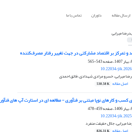
ارسال مقاله
داوران
تماس با ما
درضا میرابی
 و تمرکز بر اقتصاد مشارکتی در جهت تغییر رفتار مصرف‌کننده
543-565
10.22034/jik.202
ضا میرابی، خسرو مرادی شهدادی، فائق احمدی
اصل مقاله
538.58 K
کسب و کارهای نوپا مبتنی بر فنآوری - مطالعه ای در استارت آپ های فنآور 
459-478
10.22034/jik.202
ضا میرابی، جلال حقیقت منفرد
اصل مقاله
826.31 K