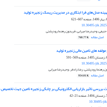
هینه مدل‌های فرا ابتکاری در مدیریت ریسک زنجیره تولید
607-621
10.30495/jik.202
حنیفی، وحیدرضا میرابی، فریدون رهنما رودپشتی
اصل مقاله
768.77 K
مولفه های تامین مالی زنجیره تولید
569-591
10.30495/jik.202
 رهنما رودپشتی، رضا رادفر، وحیدرضا میرابی
اصل مقاله
954.01 K
بررسی تاثیر بازاریابی الکترونیکی بر چابکی زنجیره تامین جهت تخصیص بو
21-42
10.30495/ji