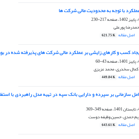
عملکرد با توجه به محدودیت مالی شرکت ها
217-230
حمدرضا پورعلی
اصل مقاله
621.75 K
ایجاد کسب و کارهای زایشی بر عملکرد مالی شرکت های پذیرفته شده در بور
43-60
 کمال سخدری، محمد عزیزی
اصل مقاله
449.84 K
عوامل سازمانی بر سپرده و دارایی بانک سپه در تهیه مدل راهبردی با اس
349-369
ریم حمدی، حسین وظیفه دوست
اصل مقاله
643.61 K