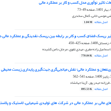
ت تاثیر نوآوری مدل کسب و کار بر عملکرد مالی
49-73
ضی موسی خانی، کمال سخدری
اصل مقاله
1.04 M
ثیر ﺭﯾﺴﮏ ﻓﻀﺎﯼ ﮐﺴﺐ ﻭ ﮐﺎﺭ ﺑﺮ ﺭﺍﺑﻄﻪ بین ﺭﯾﺴﮏ نقدینگی ﻭ عملکرد مالی د
425-450
 اسماعیل زاده مقری، مهدی تقوی، مرجان دامن کشیده
اصل مقاله
770.04 K
ی‌نفعان و عملکرد مالی؛ نقش میانجی‌گری جهت‌گیری پایداری زیست محیطی
541-562
فرزانه حیدر پور، آزیتا جهانشاد
اصل مقاله
895.53 K
های مالی بر عملکرد مالی در شرکت های تولیدی شیمیایی، لاستیک و پلاس