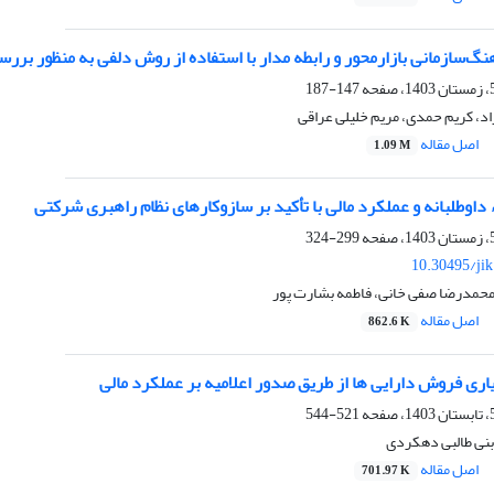
‌سازمانی بازارمحور و رابطه مدار با استفاده از روش دلفی به منظور برر
147-187
، کریم حمدی، مریم خلیلی عراقی
اصل مقاله
1.09 M
ء داوطلبانه و عملکرد مالی با تأکید بر سازوکارهای نظام راهبری شرکتی
299-324
10.30495/ji
محمدرضا صفی خانی، فاطمه بشارت پور
اصل مقاله
862.6 K
یاری فروش دارایی ها از طریق صدور اعلامیه بر عملکرد مالی
521-544
 بنی طالبی دهکردی
اصل مقاله
701.97 K