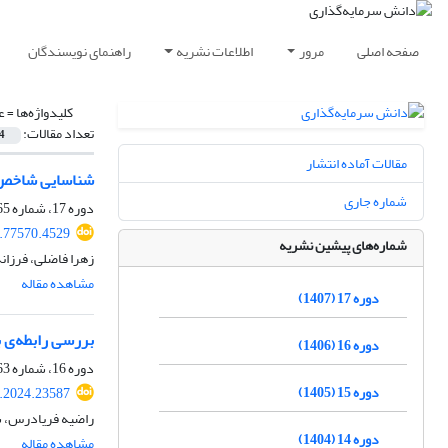
صفحه اصلی
مرور
اطلاعات نشریه
راهنمای نویسندگان
کلیدواژه‌ها =
ع
تعداد مقالات:
4
مقالات آماده انتشار
شناسایی شاخص‌ه
شماره جاری
دوره 17، شماره 65، بهار 1407، صفحه
6.77570.4529
شماره‌های پیشین نشریه
زهرا فاضلی، فرزان
مشاهده مقاله
دوره 17 (1407)
بررسی رابطه‌ی ب
دوره 16 (1406)
دوره 16، شماره 63، پاییز 1406، صفحه
دوره 15 (1405)
k.2024.23587
راضیه فریادرس، 
دوره 14 (1404)
مشاهده مقاله