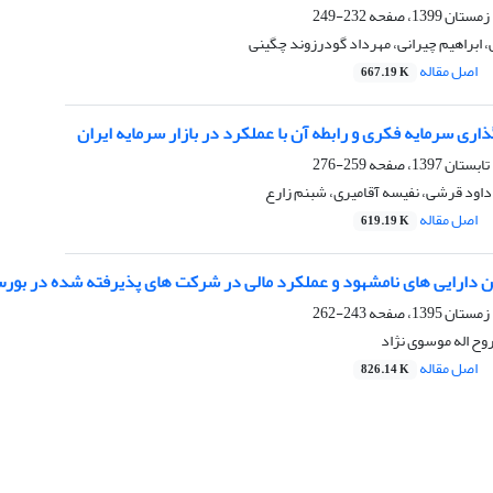
232-249
، ابراهیم چیرانی، مهرداد گودرزوند چگینی
اصل مقاله
667.19 K
ی سرمایه فکری و رابطه آن با عملکرد در بازار سرمایه ایران
259-276
داود قرشی، نفیسه آقامیری، شبنم زارع
اصل مقاله
619.19 K
ن دارایی های نامشهود و عملکرد مالی در شرکت های پذیرفته شده در بورس 
243-262
وح اله موسوی نژاد
اصل مقاله
826.14 K