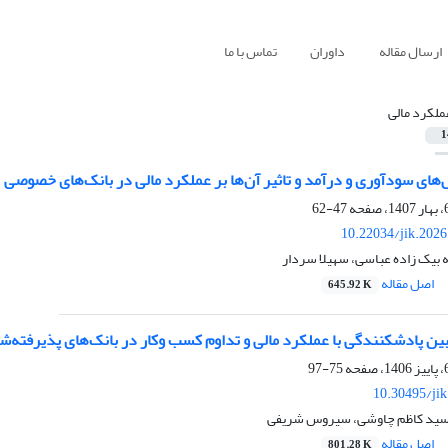
ارسال مقاله
داوران
تماس با ما
ملکرد مالی
1
ای سودآوری و درآمد و تاثیر آن‌ها بر عملکرد مالی در بانک‌های خصوصی
47-62
10.22034/jik.202
ه بیک زاده عباسی، سهیلا سردار
اصل مقاله
645.92 K
ین پادشکنندگی با عملکرد مالی و تداوم کسب وکار در بانک‌های پذیرفته‌شد
75-97
10.30495/ji
سید کاظم چاوشی، سیروس شریفی
اصل مقاله
801.28 K