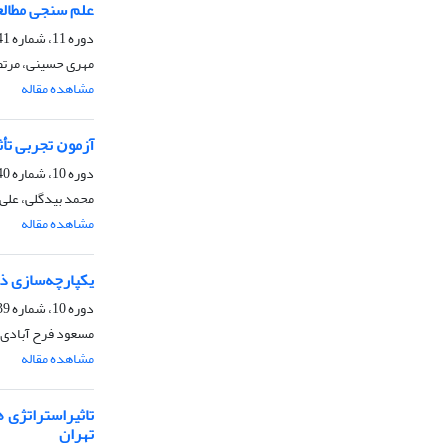
علم سنجی مطالعا
دوره 11، شماره 41، بهار 1401، صفحه
مهری حسینی، مرت
مشاهده مقاله
آزﻣﻮﻥ ﺗﺠﺮﺑﯽ تأ
دوره 10، شماره 40، زمستان 1400، صفحه
محمد بیدگلی، علی
مشاهده مقاله
یکپارچه‌سازی ذ
دوره 10، شماره 39، پاییز 1400، صفحه
مسعود فرح آبادی، 
مشاهده مقاله
تاثیراستراتژی 
تهران