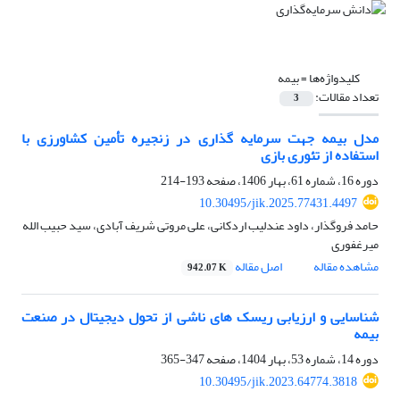
کلیدواژه‌ها =
بیمه
تعداد مقالات:
3
مدل بیمه جهت سرمایه گذاری در زنجیره تأمین کشاورزی با
استفاده از تئوری بازی
دوره 16، شماره 61، بهار 1406، صفحه
193-214
10.30495/jik.2025.77431.4497
حامد فروگذار، داود عندلیب اردکانی، علی مروتی شریف آبادی، سید حبیب الله
میرغفوری
مشاهده مقاله
اصل مقاله
942.07 K
شناسایی و ارزیابی ریسک های ناشی از تحول دیجیتال در صنعت
بیمه
دوره 14، شماره 53، بهار 1404، صفحه
347-365
10.30495/jik.2023.64774.3818