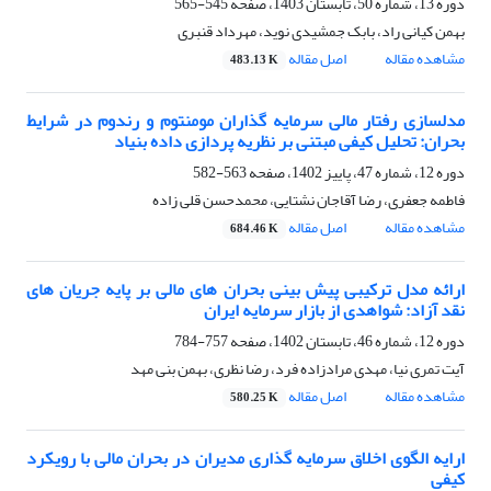
دوره 13، شماره 50، تابستان 1403، صفحه
545-565
بهمن کیانی راد، بابک جمشیدی نوید، مهرداد قنبری
مشاهده مقاله
اصل مقاله
483.13 K
مدلسازی رفتار مالی سرمایه گذاران مومنتوم و رندوم در شرایط
بحران: تحلیل کیفی مبتنی بر نظریه پردازی داده بنیاد
دوره 12، شماره 47، پاییز 1402، صفحه
563-582
فاطمه جعفری، رضا آقاجان نشتایی، محمدحسن قلی زاده
مشاهده مقاله
اصل مقاله
684.46 K
ارائه مدل ترکیبی پیش بینی بحران های مالی بر پایه جریان های
نقد آزاد: شواهدی از بازار سرمایه ایران
دوره 12، شماره 46، تابستان 1402، صفحه
757-784
آیت تمری نیا، مهدی مرادزاده فرد، رضا نظری، بهمن بنی مهد
مشاهده مقاله
اصل مقاله
580.25 K
ارایه الگوی اخلاق سرمایه گذاری مدیران در بحران مالی با رویکرد
کیفی