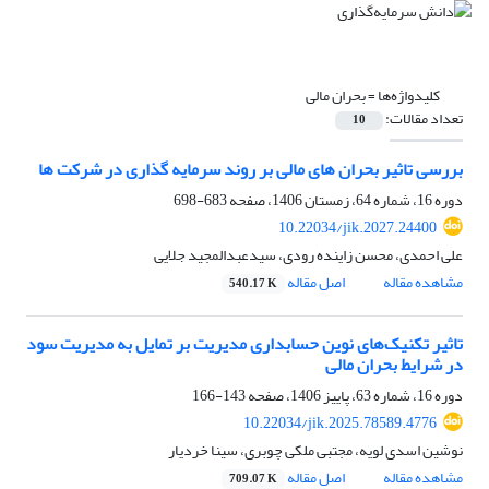
کلیدواژه‌ها =
بحران مالی
تعداد مقالات:
10
بررسی تاثیر بحران های مالی بر روند سرمایه گذاری در شرکت ها
دوره 16، شماره 64، زمستان 1406، صفحه
683-698
10.22034/jik.2027.24400
علی احمدی، محسن زاینده رودی، سیدعبدالمجید جلایی
مشاهده مقاله
اصل مقاله
540.17 K
تاثیر تکنیک‌های نوین حسابداری مدیریت بر تمایل به مدیریت سود
در شرایط بحران مالی
دوره 16، شماره 63، پاییز 1406، صفحه
143-166
10.22034/jik.2025.78589.4776
نوشین اسدی لویه، مجتبی ملکی چوبری، سینا خردیار
مشاهده مقاله
اصل مقاله
709.07 K