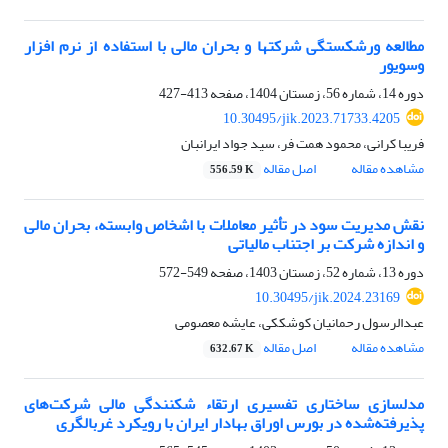
مطالعه ورشکستگی شرکتها و بحران مالی با استفاده از نرم افزار
وسویور
دوره 14، شماره 56، زمستان 1404، صفحه
413-427
10.30495/jik.2023.71733.4205
فریبا کرانی، محمود همت فر، سید جواد ایرانبان
مشاهده مقاله
اصل مقاله
556.59 K
نقش مدیریت سود در تأثیر معاملات با اشخاص وابسته، بحران مالی
و اندازه شرکت بر اجتناب مالیاتی
دوره 13، شماره 52، زمستان 1403، صفحه
549-572
10.30495/jik.2024.23169
عبدالرسول رحمانیان کوشککی، عایشه معصومی
مشاهده مقاله
اصل مقاله
632.67 K
مدلسازی ساختاری تفسیری ارتقاء شکنندگی مالی شرکت‌های
پذیرفته‌شده در بورس اوراق بهادار ایران با رویکرد غربالگری