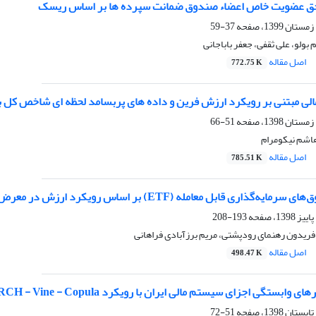
حق عضویت خاص اعضاء صندوق ضمانت سپرده ها بر اساس ریسک
37-59
 بولو، علی ثقفی، جعفر باباجانی
اصل مقاله
772.75 K
الی مبتنی بر رویکرد ارزش فرین و داده های پربسامد لحظه ای شاخص کل بو
51-66
اشم نیکومرام
اصل مقاله
785.51 K
اری قابل معامله (ETF) بر اساس رویکرد ارزش در معرض خطر پارآمتریک
193-208
فریدون رهنمای رودپشتی، مریم برزآبادی فراهانی
اصل مقاله
498.47 K
ستگی اجزای سیستم مالی ایران با رویکرد ARMA - APGARCH - Vine - Copula
51-72