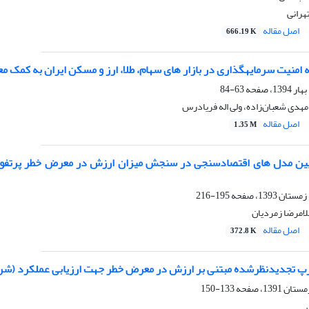
هرانی
اصل مقاله
666.19 K
امنیت سرمایهگذاری در بازار های سهام، طلا‌، ارز و مسکن ایران به کمک معی
63-84
مهدی شعبان‌زاده، ولی اله فریادرس
اصل مقاله
1.35 M
یین مدل های اقتصادسنجی در سنجش میزان ارزش در معرض خطر پرتفوی ش
195-216
لامرضا زمردیان
اصل مقاله
372.8 K
 تجدید‌نظر‌شده مبتنی بر ارزش در معرض خطر جهت ارزیابی عملکرد (شرکت
133-150