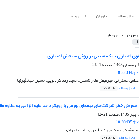
ارسال مقاله
داوران
تماس با ما
رزش در معرض خطر
1
فوی اعتباری بانک، مبتنی بر روش سنجش اعتباری
1-26
10.22034/ji
 غلامی جمکرانی، میرفیض فلاح شمس، حمید رضا کردلویی، حسین جهانگیرنیا
اصل مقاله
925.81 K
معرض خطر شرکت‌های بیمه‌ای بورس با رویکرد سرمایه الزامی به علاوه مق
21-42
10.30495/ji
 جمشیدی نوید، مهرداد قنبری، علیرضا مرادی
اصل مقاله
734.37 K