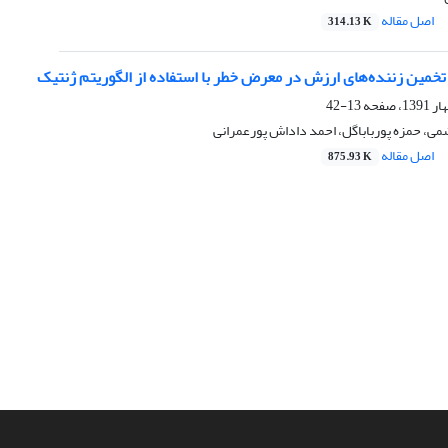
اصل مقاله
314.13 K
تخمین زننده‌های ارزش در معرض خطر با استفاده از الگوریتم ژنتیک
13-42
می، حمزه پورباباگل، احمد داداش پورعمرانی
اصل مقاله
875.93 K