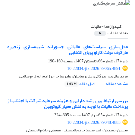
کلیدواژه‌ها =
مالیات
تعداد مقالات:
6
مدل‌سازی سیاست‌های مالیاتی جسورانه شبیه‌سازی زنجیره
مارکوف مونت کارلو پویای انتخابی
دوره 17، شماره 66، تابستان 1407، صفحه
169-190
10.22034/jik.2026.79065.4891
مرید عالی پور بیرگانی، علی رضاییان، علیرضا جرجرزاده، اله کرم صالحی
مشاهده مقاله
اصل مقاله
1.03 M
بررسی ارتباط بین رشد دارایی و هزینه سرمایه شرکت با اجتناب از
پرداخت مالیات با توجه به نقش معیار کیوتوبین
دوره 17، شماره 65، بهار 1407، صفحه
305-324
10.22034/jik.2026.79048.4885
محسن حمیدیان، امیرمحمد خادم الحسینی، مصطفی خادم الحسینی