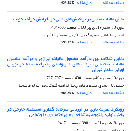
مشاهده مقاله
اصل مقاله
628.45 K
نقش مالیات مبتنی بر تراکنش‌های مالی در افزایش درآمد دولت
دوره 13، شماره 51، پاییز 1403، صفحه
385-404
احمدرضا بابائی، خسرو فغانی ماکرانی، محمدرضا شهاب
مشاهده مقاله
اصل مقاله
596.12 K
دلایل شکاف بین درآمد مشمول مالیات ابرازی و درآمد مشمول
مالیات تشخیصی شرکت های غیرتولیدی پذیرفته شده در بورس
اوراق بهادار تهران
دوره 10، شماره 40، زمستان 1400، صفحه
707-727
حسین یاراحمدی، مسعود طاهری نیا، ابراهیم گیوکی، قدرت اله طالب نیا
مشاهده مقاله
اصل مقاله
666.26 K
رویکرد نظریه بازی در ارزیابی سرمایه گذاری مستقیم خارجی در
بخش تولید با توجه به شاخص های اقتصادی و اجتماعی
دوره 8، شماره 31، پاییز 1398، صفحه
71-94
حامد امینی، مرتضی راستی برزکی