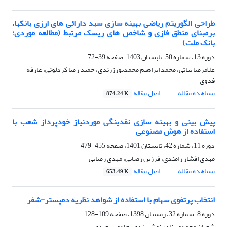
طراحی الگوریتم ریاضی بهینه سازی سبد دارائی های ارزی بانکها،
برمبنای منطق فازی و شاخص های ریسک مرتبط (مطالعه موردی:
بانک ملت)
دوره 13، شماره 50، تابستان 1403، صفحه
39-72
غلامرضا بیاتی، محمد ابراهیم محمدپورزرندی، حمید رضا کردلوئی، عارفه
فدوی
مشاهده مقاله
اصل مقاله
874.24 K
پیش بینی و بهینه سازی نقدینگی موردنیاز خودپرداز شعب با
استفاده از هوش مصنوعی
دوره 11، شماره 42، تابستان 1401، صفحه
455-479
مهدی افشار رامندی، فرزین رضایی، مهدی رضایی
مشاهده مقاله
اصل مقاله
653.49 K
انتخاب پرتفوی سهام با استفاده از شواهد نظریه دمپستر-شفر
دوره 8، شماره 32، زمستان 1398، صفحه
109-128
شعبان محمدی، نادر نقش بندی، هادی سعیدی