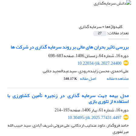
کلیدواژه‌ها =
سرمایه گذاری
تعداد مقالات:
27
بررسی تاثیر بحران های مالی بر روند سرمایه گذاری در شرکت ها
دوره 16، شماره 64، زمستان 1406، صفحه
683-698
10.22034/jik.2027.24400
علی احمدی، محسن زاینده رودی، سیدعبدالمجید جلایی
مشاهده مقاله
اصل مقاله
540.17 K
مدل بیمه جهت سرمایه گذاری در زنجیره تأمین کشاورزی با
استفاده از تئوری بازی
دوره 16، شماره 61، بهار 1406، صفحه
193-214
10.30495/jik.2025.77431.4497
حامد فروگذار، داود عندلیب اردکانی، علی مروتی شریف آبادی، سید حبیب الله
میرغفوری