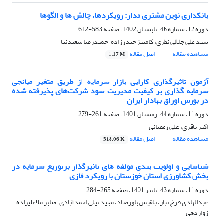
بانکداری نوین مشتری مدار: رویکردها، چالش ها و الگوها
دوره 12، شماره 46، تابستان 1402، صفحه
583-612
سید علی جلالی نظری، کامبیز حیدرزاده، حمیدرضا سعیدنیا
مشاهده مقاله
اصل مقاله
1.17 M
آزمون تاثیرگذاری کارایی بازار سرمایه از طریق متغیر میانجی
سرمایه گذاری بر کیفیت مدیریت سود شرکت‌های پذیرفته شده
در بورس اوراق بهادار ایران
دوره 11، شماره 44، زمستان 1401، صفحه
261-279
اکبر باقری، علی رمضانی
مشاهده مقاله
اصل مقاله
518.06 K
شناسایی و اولویت بندی مولفه های تاثیرگذار برتوزیع سرمایه در
بخش کشاورزی استان خوزستان با رویکرد فازی
دوره 11، شماره 43، پاییز 1401، صفحه
265-284
عبدالهادی فرخ تبار، بلقیس باورصاد، مجید نیلی احمدآبادی، صابر ملاعلیزاده
زواردهی