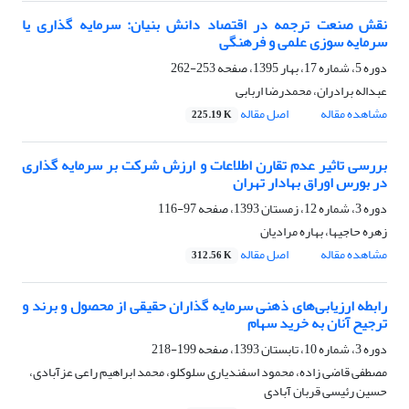
نقش صنعت ترجمه در اقتصاد دانش بنیان: سرمایه گذاری یا
سرمایه سوزی علمی و فرهنگی
دوره 5، شماره 17، بهار 1395، صفحه
253-262
عبداله برادران، محمدرضا اربابی
مشاهده مقاله
اصل مقاله
225.19 K
بررسی تاثیر عدم تقارن اطلاعات و ارزش شرکت بر سرمایه گذاری
در بورس اوراق بهادار تهران
دوره 3، شماره 12، زمستان 1393، صفحه
97-116
زهره حاجیها، بهاره مرادیان
مشاهده مقاله
اصل مقاله
312.56 K
رابطه ارزیابی‌های ذهنی سرمایه گذاران حقیقی از محصول و برند و
ترجیح آنان به خرید سهام
دوره 3، شماره 10، تابستان 1393، صفحه
199-218
مصطفی قاضی زاده، محمود اسفندیاری سلوکلو، محمد ابراهیم راعی عزآبادی،
حسین رئیسی قربان آبادی