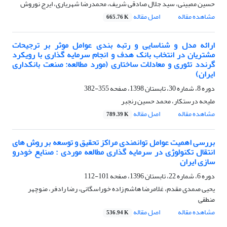
حسین ممبینی، سید جلال صادقی شریف، محمدرضا شهریاری، ایرج نوروش
مشاهده مقاله
اصل مقاله
665.76 K
ارائه مدل و شناسایی و رتبه بندی عوامل موثر بر ترجیحات
مشتریان در انتخاب بانک هدف و انجام سرمایه گذاری با رویکرد
گرندد تئوری و معادلات ساختاری (مورد مطالعه: صنعت بانکداری
ایران)
دوره 8، شماره 30، تابستان 1398، صفحه
355-382
ملیحه درستکار، محمد حسین رنجبر
مشاهده مقاله
اصل مقاله
789.39 K
بررسی اهمیت عوامل توانمندی مراکز تحقیق و توسعه بر روش های
انتقال تکنولوژی در سرمایه گذاری مطالعه موردی : صنایع خودرو
سازی ایران
دوره 6، شماره 22، تابستان 1396، صفحه
101-112
یحیی صمدی مقدم، غلامرضا هاشم زاده خوراسگانی، رضا رادفر، منوچهر
منطقی
مشاهده مقاله
اصل مقاله
536.94 K