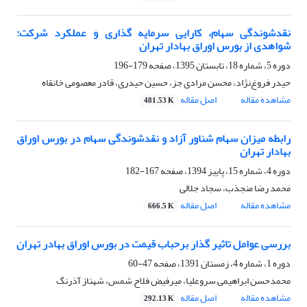
نقدشوندگی سهام، کارایی سرمایه گذاری و عملکرد شرکت:
شواهدی از بورس اوراق بهادار تهران
دوره 5، شماره 18، تابستان 1395، صفحه
179-196
حیدر فروغ‌نژاد، محسن مرادی جز، حسین حیدری، قادر معصومی خانقاه
مشاهده مقاله
اصل مقاله
481.53 K
رابطه میزان سهام شناور آزاد و نقدشوندگی سهام در بورس اوراق
بهادار تهران
دوره 4، شماره 15، پاییز 1394، صفحه
167-182
محمد رضا منجذب، سجاد جلالی
مشاهده مقاله
اصل مقاله
666.5 K
بررسی عوامل تاثیر گذار برحباب قیمت در بورس اوراق بهادر تهران
دوره 1، شماره 4، زمستان 1391، صفحه
47-60
محمدحسن ابراهیمی سروعلیا، میرفیض فلاح شمس، شهناز آذرنگ
مشاهده مقاله
اصل مقاله
292.13 K