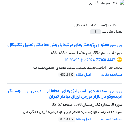
کلیدواژه‌ها =
تحلیل تکنیکال
تعداد مقالات:
9
بررسی محتوای پژوهش‌های مرتبط با روش معاملاتی تحلیل تکنیکال
دوره 14، شماره 55، پاییز 1404، صفحه
435-456
10.30495/jik.2024.76060.4442
محمدامین اجاقی، محمد تمیمی، سعید نصیری، مهدی بصیرت
مشاهده مقاله
اصل مقاله
632.14 K
بررسی سودمندی استراتژی‌های معاملاتی مبتنی بر نوسانگر
ایچیموکو در بازار بورس اوراق بهادار تهران
دوره 8، شماره 32، زمستان 1398، صفحه
67-86
سید محمدرضا داودی، سید اصغر میرنیام، مرضیه کرمی چمگردانی
مشاهده مقاله
اصل مقاله
814.34 K