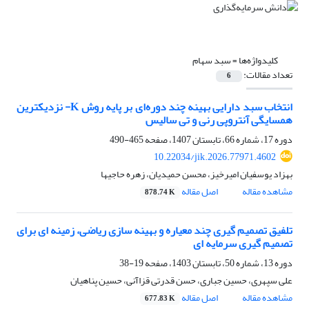
کلیدواژه‌ها =
سبد سهام
تعداد مقالات:
6
انتخاب سبد دارایی بهینه چند دوره‌ای بر پایه روش K- نزدیکترین
همسایگی آنتروپی رنی و تی سالیس
دوره 17، شماره 66، تابستان 1407، صفحه
465-490
10.22034/jik.2026.77971.4602
بهزاد یوسفیان امیرخیز، محسن حمیدیان، زهره حاجیها
مشاهده مقاله
اصل مقاله
878.74 K
تلفیق تصمیم گیری چند معیاره و بهینه سازی ریاضی، زمینه ای برای
تصمیم گیری سرمایه ای
دوره 13، شماره 50، تابستان 1403، صفحه
19-38
علی سپهری، حسین جباری، حسن قدرتی قزاآنی، حسین پناهیان
مشاهده مقاله
اصل مقاله
677.83 K