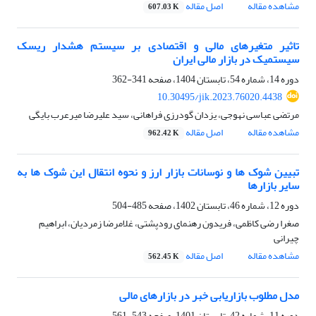
مشاهده مقاله
اصل مقاله
607.03 K
تاثیر متغیرهای مالی و اقتصادی بر سیستم هشدار ریسک
سیستمیک در بازار مالی ایران
دوره 14، شماره 54، تابستان 1404، صفحه
341-362
10.30495/jik.2023.76020.4438
مرتضی عباسی نهوجی، یزدان گودرزی فراهانی، سید علیرضا میرعرب بایگی
مشاهده مقاله
اصل مقاله
962.42 K
تبیین شوک ها و نوسانات بازار ارز و نحوه انتقال این شوک ها به
سایر بازارها
دوره 12، شماره 46، تابستان 1402، صفحه
485-504
صغرا رضی کاظمی، فریدون رهنمای رودپشتی، غلامرضا زمردیان، ابراهیم
چیرانی
مشاهده مقاله
اصل مقاله
562.45 K
مدل مطلوب بازاریابی خبر در بازارهای مالی
دوره 11، شماره 42، تابستان 1401، صفحه
543-561