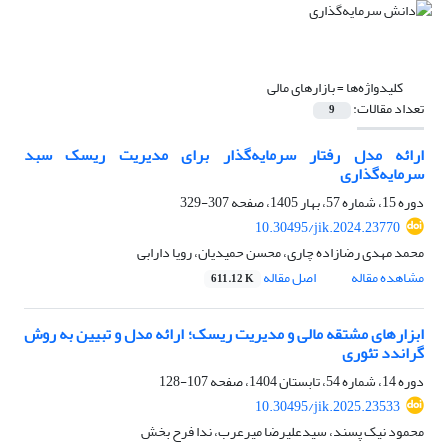
کلیدواژه‌ها =
بازارهای مالی
تعداد مقالات:
9
ارائه مدل رفتار سرمایه‌گذار برای مدیریت ریسک سبد
سرمایه‌گذاری
دوره 15، شماره 57، بهار 1405، صفحه
307-329
10.30495/jik.2024.23770
محمد مهدی رضازاده چاری، محسن حمیدیان، رویا دارابی
مشاهده مقاله
اصل مقاله
611.12 K
ابزارهای مشتقه مالی و مدیریت ریسک؛ ارائه مدل و تبیین به روش
گراندد تئوری
دوره 14، شماره 54، تابستان 1404، صفحه
107-128
10.30495/jik.2025.23533
محمود نیک پسند، سیدعلیرضا میرعرب، ندا فرح بخش