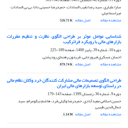
سارا علیاری، سید رضا نقیب السادات، حمیدرضا حسینی دانا، بی بی السادات
میراسماعیلی
مشاهده مقاله
اصل مقاله
526.71 K
شناسایی عوامل موثر بر طراحی الگوی نظارت و تنظیم مقررات
بازارهای مالی با رویکرد فراترکیب
دوره 10، شماره 39، پاییز 1400، صفحه
189-225
احسان عسکری فیروزجایی، فریدون رهنمای رودپشتی
مشاهده مقاله
اصل مقاله
879.74 K
طراحی الگوی تصمیمات مالی مشارکت کنندگان خرد وکلان نظام مالی
در راستای توسعه‌ بازارهای مالی ایران
دوره 9، شماره 36، زمستان 1399، صفحه
143-179
حسین اسلامی مفیدآبادی، حمیدرضا وکیلی فرد، هاشم نیکومرام، سید
جمال‌الدین طبیبی
مشاهده مقاله
اصل مقاله
1.14 M