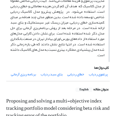
مدیریت پرتفوی و هزینه معاملات می‌باشد. جهت ردیابی شاخص معمولا
از مدل‌ کلاسیک که هدف آن کم کردن هزینه معاملاتی و خطای ردیابی
است، استفاده می‌شود. در پژوهش پیش‌رو مدل کلاسیک ردیابی
شاخص توسعه داده شده است. بدین منظور مدلی چند هدفه بر مبنای
کمینه‌سازی خطای ردیابی، میزان ریسک غیر سیستماتیک و بتای سبد
ارائه شده است. در مرحله بعد از روش برنامه‌ریزی آرمانی برای حل
مدل ذکر شده استفاده شده است. برای نشان دادن کارایی مدل‌های
مورد استفاده از داده‌های بورس اوراق بهادار تهران در صنعت بانکداری
استفاده شده است. در انتها نتایج نشان دادتد که طی بازه زمانی ذکر
شده مدل پیشنهادی عملکرد بهتری نسبت به مدل های کلاسیک داشته
است.
کلیدواژه‌ها
پرتفوی ردیاب
خطای ردیابی
بتای سبد ردیاب
برنامه ریزی آرمانی
عنوان مقاله
English
Proposing and solving a multi-objective index
tracking portfolio model considering beta, risk and
tracking error of the portfolio