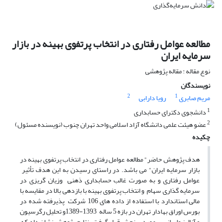
مطالعه عوامل رفتاری در انتخاب پرتفوی بهینه در بازار
سرمایه ایران
نوع مقاله : مقاله پژوهشی
نویسندگان
2
1
مریم صابری
رویا دارابی
1
دانشجوی دکترای حسابداری
2
عضو هیئت علمی دانشگاه آزاد اسلامی واحد تهران چنوب (نویسنده مسئول)
چکیده
هدف پژوهش حاضر" مطالعه عوامل رفتاری در انتخاب پرتفوی بهینه در
بازار سرمایه ایران" می باشد. در راستای رسیدن به این هدف تأثیر
عوامل رفتاری و به صورت غالب حسابداری ذهنی وزیان گریزی در
سرمایه گذاری سهام و انتخاب پرتفوی بهینه با بازدهی بالا در مقایسه با
مالی استاندارد با استفاده از داده های 106 شرکت پذیرفته شده در
بورس اوراق بهادار تهران در بازه 5 ساله 1393-1389و تحلیل رگرسیون
و آنالیز واریانس، مورد سنجش قرار گرفت. نتایج پژوهش نشان داد که