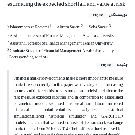
estimating the expected shortfall and value at risk
نویسندگان
English
1
2
3
Mohammadreza Rostami
Alireza Saranj
Zoha Savari
1
Assistant Professor of Finance Management, Alzahra University
2
Assistant Professor of Finance Management, Tehran University
3
Graduate Student of Financial Management, Alzahra University
(Corresponding Author)
چکیده
English
Financial market developments make it more important to measure
market risks correctly. In this paper we investigatethe forecasting
accuracy of different historical simulation models in relation to the
risk measure expected shortfall and in comparison to established
parametric models.we used historical simulation, mirrored
historical simulatin,volatility weighted historical
simulation,filtered historical simulation and GARCH(1,1)
models.The data that we used consists of Tehran stock exchange
market index from 2010 to 2014.Christofferson backtest used for