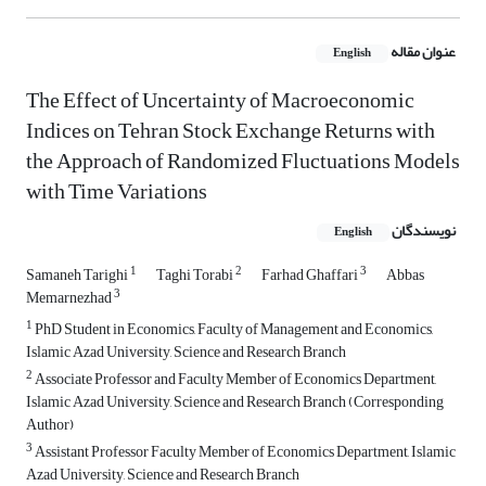
عنوان مقاله
English
The Effect of Uncertainty of Macroeconomic
Indices on Tehran Stock Exchange Returns with
the Approach of Randomized Fluctuations Models
with Time Variations
نویسندگان
English
1
2
3
Samaneh Tarighi
Taghi Torabi
Farhad Ghaffari
Abbas
3
Memarnezhad
1
PhD Student in Economics, Faculty of Management and Economics,
Islamic Azad University, Science and Research Branch
2
Associate Professor and Faculty Member of Economics Department,
Islamic Azad University, Science and Research Branch (Corresponding
Author)
3
Assistant Professor Faculty Member of Economics Department, Islamic
Azad University, Science and Research Branch