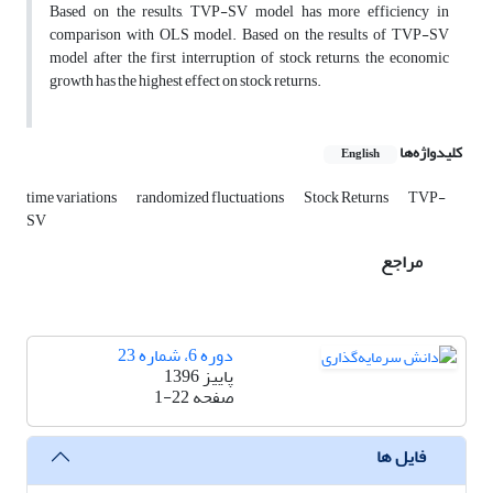
Based on the results, TVP-SV model has more efficiency in
comparison with OLS model. Based on the results of TVP-SV
model after the first interruption of stock returns, the economic
growth has the highest effect on stock returns.
کلیدواژه‌ها
English
time variations
randomized fluctuations
Stock Returns
TVP-
SV
مراجع
دوره 6، شماره 23
پاییز 1396
صفحه
1-22
فایل ها