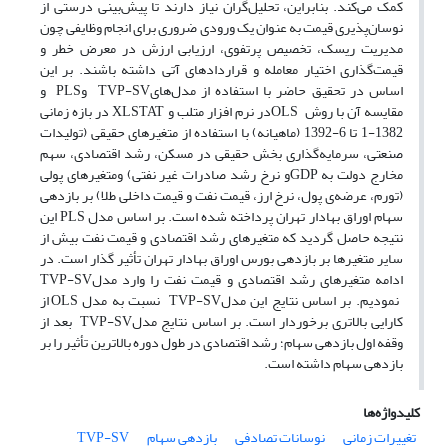
کمک می‌کند. بنابراین، تحلیل‌گران نیاز دارند تا پیش‌بینی درستی از
نوسان‌پذیری قیمت به عنوان یک ورودی ضروری برای انجام وظایفی چون
مدیریت ریسک، تخصیص پرتفوی، ارزیابی ارزش در معرض خطر و
قیمت‌گذاری اختیار معامله و قراردادهای آتی داشته باشند. بر این
اساس در تحقیق حاضر با استفاده از مدل‌هایTVP-SV وPLS و
مقایسه آن با روش OLSدر نرم افزار متلب و XLSTAT در بازه زمانی
1382-1 تا 6-1392 (ماهیانه) با استفاده از متغیرهای حقیقی (تولیدات
صنعتی، سرمایه‌گذاری بخش حقیقی در مسکن، رشد اقتصادی، سهم
مخارج دولت به GDPو نرخ رشد صادرات غیر نفتی) ومتغیرهای پولی
(تورم، عرضه‌ی پول، نرخ ارز، قیمت نفت و قیمت داخلی طلا) بر بازدهی
سهام اوراق بهادار تهران پرداخته شده است. بر اساس مدل PLS این
نتیجه حاصل گردید که متغیرهای رشد اقتصادی و قیمت نفت بیش از
سایر متغیرها بر بازدهی بورس اوراق بهادار تهران تأثیر گذار است. در
ادامه متغیرهای رشد اقتصادی و قیمت نفت را وارد مدلTVP-SV
نمودیم. بر اساس نتایج این مدلTVP-SV نسبت به مدل OLS از
کارایی بالاتری برخوردار است. بر اساس نتایج مدلTVP-SV بعد از
وقفه اول بازدهی سهام؛ رشد اقتصادی در طول دوره بالاترین تأثیر را بر
بازدهی سهام داشته‌ است.
کلیدواژه‌ها
تغییرات زمانی
نوسانات تصادفی
بازدهی سهام
TVP-SV