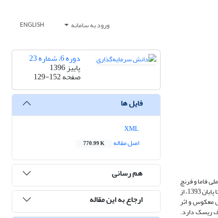
ورود به سامانه
ENGLISH
دوره 6، شماره 23
پاییز 1396
صفحه
129-152
فایل ها
XML
اصل مقاله
770.99 K
هم رسانی
الی است. در این تحقیق ابتدا با استفاده از بینش‌های مدل CAPM و مدل سه عاملی فاما و فرنچ
(1993)، مدل ترکیبی PEG و مدل چهار عاملی توسعه داده شد. با بهره‌گیری از اطلاعات مالی 270 شرکت پذیرفته شده در بورس اوراق بهادار تهران در دوره ابتدای 1385 تا پایان 1393، از
ارجاع به این مقاله
ش معکوس و اثر
یح صرف ریسک دارد.