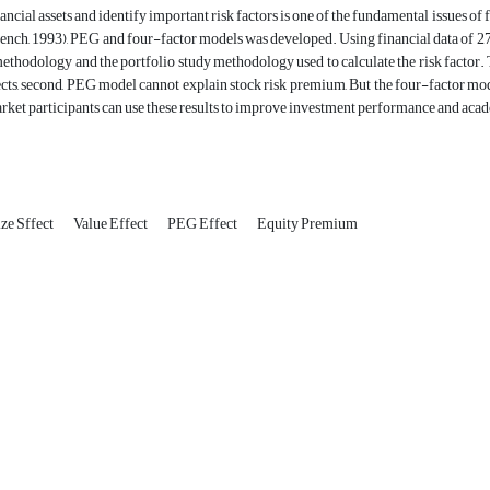
nancial assets and identify important risk factors is one of the fundamental issues o
nch, 1993), PEG and four-factor models was developed. Using financial data of 27
ethodology and the portfolio study methodology used to calculate the risk factor. The 
ts, second, PEG model cannot explain stock risk premium, But the four-factor mod
et participants can use these results to improve investment performance and acad
ize Sffect
Value Effect
PEG Effect
Equity Premium