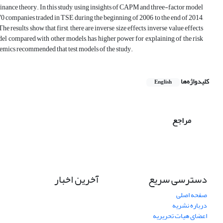
f finance theory. In this study, using insights of CAPM and three-factor model
0 companies traded in TSE during the beginning of 2006 to the end of 2014,
results show that first, there are inverse size effects, inverse value effects
el compared with other models, has higher power for explaining of the risk
emics recommended that test models of the study.
کلیدواژه‌ها
English
مراجع
دسترسی سریع
آخرین اخبار
صفحه اصلی
درباره نشریه
اعضای هیات تحریریه