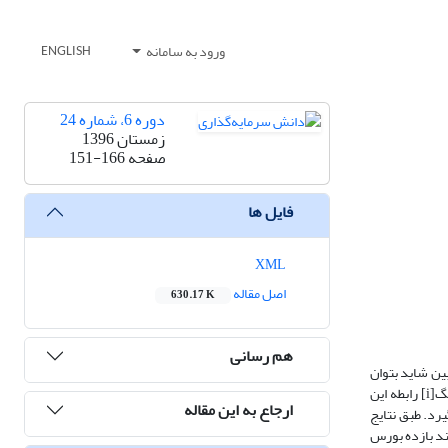
ورود به سامانه
ENGLISH
دوره 6، شماره 24
زمستان 1396
صفحه
151-166
فایل ها
XML
اصل مقاله
630.17 K
هم رسانی
بین شاید بتوان
به نقدشوندگی، ریسک و بازده اشاره داشت. با توجه به اهمیت این سه متغیر تلاش شده است با استفاده از مدل­هایی موسوم به گارچ رژیمی و مارکوف رژیم سوییچینگ[i] رابطه این
ارجاع به این مقاله
ست، مورد بررسی قرار گیرد. طبق نتایج
ر فرایند بازده بورس