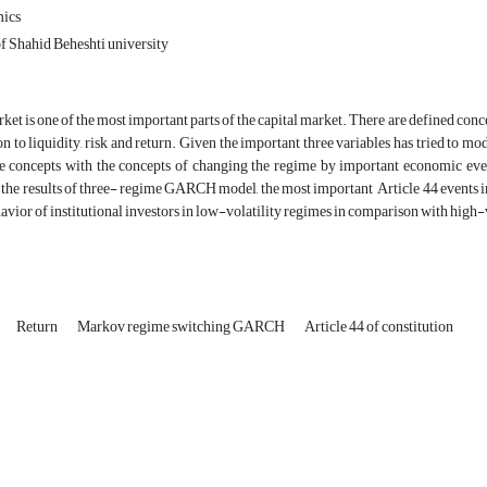
ics
of Shahid Beheshti university
ket is one of the most important parts of the capital market. There are defined conce
n to liquidity, risk and return. Given the important three variables has tried t
e concepts with the concepts of changing the regime by important economic events
the results of three- regime GARCH model, the most important Article 44 events in t
havior of institutional investors in low-volatility regimes in comparison with high-v
Return
Markov regime switching GARCH
Article 44 of constitution