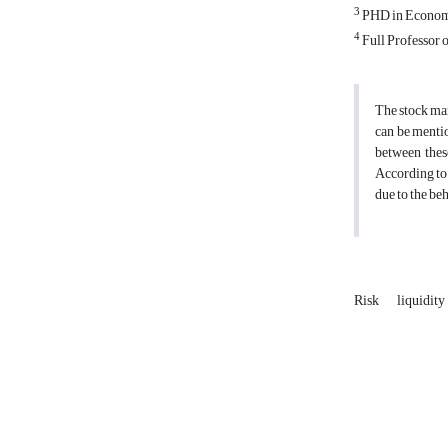
3
PHD in Econom
4
Full Professor 
The stock mar
can be mentio
between thes
According to 
due to the be
Risk
liquidity