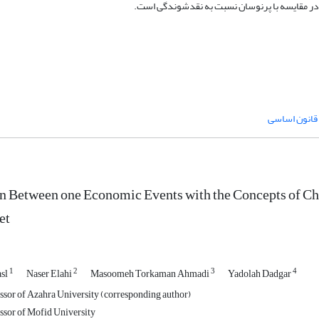
ن در مقایسه با پرنوسان نسبت به نقدشوندگی است.
n Between one Economic Events with the Concepts of Cha
et
1
2
3
4
asl
Naser Elahi
Masoomeh Torkaman Ahmadi
Yadolah Dadgar
ssor of Azahra University (corresponding author)
ssor of Mofid University