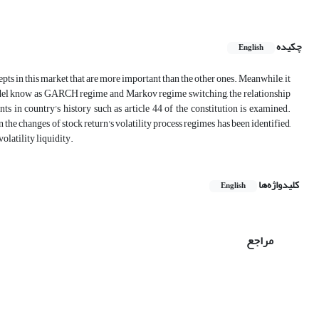
چکیده
English
pts in this market that are more important than the other ones. Meanwhile, it
o model know as GARCH regime and Markov regime switching, the relationship
 in country's history such as article 44 of the constitution is examined.
he changes of stock return's volatility process regimes has been identified,
olatility liquidity.
کلیدواژه‌ها
English
مراجع