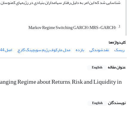
شناسایی شد که این امر به دلیل رفتار سهامداران بنیادی در رژیم­های کم­نوسا
1.
Markov Regime Switching GARCH (MRS-GARCH)
کلیدواژه‌ها
ریسک
نقدشوندگی
بازده
مدل مارکوف رژیم سویچینگ گارچ
اصل 44 قانون اساسی
عنوان مقاله
English
nging Regime about Returns, Risk and Liquidity in
نویسندگان
English