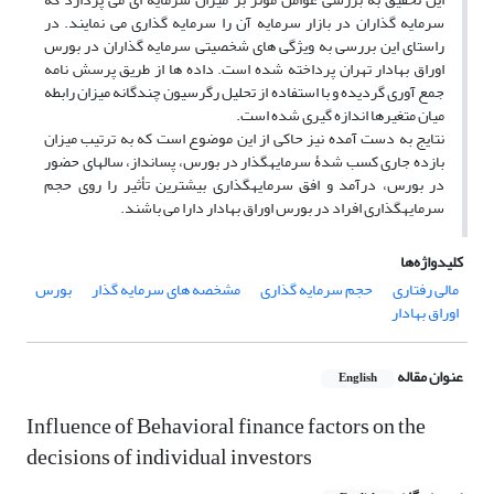
سرمایه گذاران در بازار سرمایه آن را سرمایه گذاری می نمایند. در
راستای این بررسی به ویژگی های شخصیتی سرمایه گذاران در بورس
اوراق بهادار تهران پرداخته شده است. داده ها از طریق پرسش نامه
جمع آوری گردیده و با استفاده از تحلیل رگرسیون چندگانه میزان رابطه
میان متغیرها اندازه گیری شده است.
نتایج به دست آمده نیز حاکی از این موضوع است که به ترتیب میزان
بازده جاری کسب شدۀ سرمایه­گذار در بورس، پس­انداز، سالهای حضور
در بورس، درآمد و افق سرمایه­گذاری بیشترین تأثیر را روی حجم
سرمایه­گذاری افراد در بورس اوراق بهادار دارا می باشند.
کلیدواژه‌ها
مالی رفتاری
حجم سرمایه گذاری
مشخصه های سرمایه گذار
بورس
اوراق بهادار
عنوان مقاله
English
Influence of Behavioral finance factors on the
decisions of individual investors