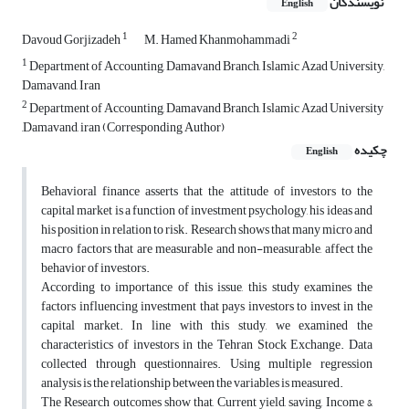
نویسندگان
English
1
2
Davoud Gorjizadeh
M. Hamed Khanmohammadi
1
Department of Accounting, Damavand Branch, Islamic Azad University,
Damavand, Iran
2
Department of Accounting, Damavand Branch, Islamic Azad University
,Damavand, iran (Corresponding Author)
چکیده
English
Behavioral finance asserts that the attitude of investors to the
capital market is a function of investment psychology, his ideas and
his position in relation to risk. Research shows that many micro and
macro factors that are measurable and non-measurable, affect the
behavior of investors.
According to importance of this issue, this study examines the
factors influencing investment that pays investors to invest in the
capital market. In line with this study, we examined the
characteristics of investors in the Tehran Stock Exchange. Data
collected through questionnaires. Using multiple regression
analysis is the relationship between the variables is measured.
The Research outcomes show that, Current yield, saving, Income &