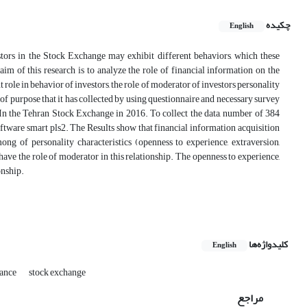
چکیده
English
vestors in the Stock Exchange may exhibit different behaviors, which these
 aim of this research is to analyze the role of financial information on the
role in behavior of investors, the role of moderator of investors personality
 of purpose that it has collected by using questionnaire and necessary survey
d In the Tehran Stock Exchange in 2016. To collect the data, number of 384
ftware smart pls2. The Results show that financial information acquisition
ng of personality characteristics (openness to experience, extraversion,
have the role of moderator in this relationship. The openness to experience,
onship.
کلیدواژه‌ها
English
nance
stock exchange
مراجع