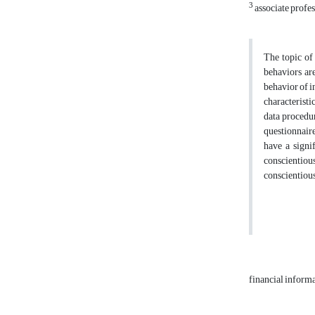
3
associate profes
The topic of 
behaviors are
behavior of i
characteristi
data procedur
questionnaire
have a signi
conscientious
conscientious
financial inform