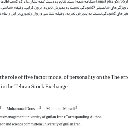
میان سرمایه‌گذاران توزیع ‌شده است. به‌ منظور تجزیه‌وتحلیل داده‌ها از نرم‌افزارSPSSو smart pls2 استفاده ‌شده است. نتایج به‌دست‌آمده نشان د
ابعاد ویژگی‌های شخصیتی (گشودگی نسبت به پذیرش تجربه، برون گرایی، وظیفه شناسی، 
 متغیرهای گشودگی نسبت به پذیرش تجربه، وظیفه شناسی و روان رنجوری بر این رابطه م
the role of five factor model of personality on the The ef
s in the Tehran Stock Exchange
1
2
3
Mohammad Doustar
Mahmoud Moradi
ess management, university of guilan, Iran (Corresponding Author)
sor and science committem university of guilan, Iran