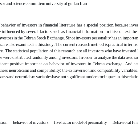
sor and science committem university of guilan, Iran
behavior of investors in financial literature has a special position, because in
 influenced by several factors such as financial information. In this context, the
nvestors in the Tehran Stock Exchange. Since investors personality has an important 
cs are also examined in this study. The current research method is practical in terms
e. The statistical population of this research are all investors who have investe
s were distributed randomly among investors. In order to analyze the data used so
ficant positive important on behavior of investors in Tehran exchange. And amo
ness, neuroticism and compatibility) the extraversion and compatibility variables 
ness and neuroticism variables have not significant moderator impact in this relati
ation
behavior of investors
five factor model of personality
Behavioral Fi