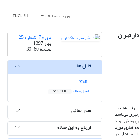
ورود به سامانه
ENGLISH
ار تهران
دوره 7، شماره 25
بهار 1397
صفحه
39-60
فایل ها
XML
اصل مقاله
518.81 K
ین رفتارها تحت
هم رسانی
 تهران می‌باشد
ن پژوهش مورد
ارجاع به این مقاله
عه آماری مورد
ل 1395 سرمایه‌گذاری کرده‌اند. برای جمع‌آوری داده، تعداد 384 پرسشنامه به‌طور تصادفی در