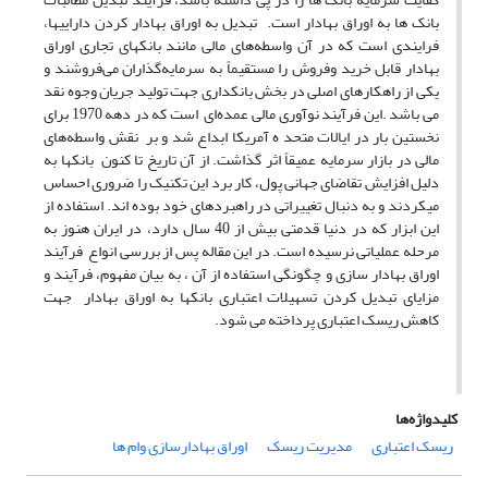
بانک ها به اوراق بهادار است. تبدیل به اوراق بهادار کردن داراییها،
فرایندی است که در آن واسطه‌های مالی مانند بانکهای تجاری اوراق
بهادار قابل خرید وفروش را مستقیماً به سرمایه‌گذاران می‌فروشند و
یکی از راهکارهای اصلی در بخش بانکداری جهت تولید جریان وجوه نقد
می باشد .این فرآیند نوآوری مالی عمده‌ای است که در دهه 1970 برای
نخستین بار در ایالات متحد ه آمریکا ابداع شد و بر نقش واسطه‌های
مالی در بازار سرمایه عمیقاً اثر گذاشت. از آن تاریخ تا کنون بانکها به
دلیل افزایش تقاضای جهانی پول، کار برد این تکنیک را ضروری احساس
میکردند و به دنبال تغییراتی در راهبردهای خود بوده اند. استفاده از
این ابزار که در دنیا قدمتی بیش از 40 سال دارد، در ایران هنوز به
مرحله عملیاتی نرسیده است. در این مقاله پس از بررسی انواع فرآیند
اوراق بهادار سازی و چگونگی استفاده از آن ، به بیان مفهوم، فرآیند و
مزایای تبدیل کردن تسهیلات اعتباری بانکها به اوراق بهادار جهت
کاهش ریسک اعتباری پرداخته می شود.
کلیدواژه‌ها
ریسک اعتباری
مدیریت ریسک
اوراق بهادارسازی وام ها