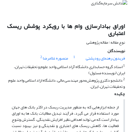
اوراق بهادارسازی وام ها با رویکرد پوشش ریسک
اعتباری
نوع مقاله : مقاله پژوهشی
نویسندگان
2
1
فریدون رهنمای رودپشتی
منصوره غلامرضا
1
استاد گروه حسابداری دانشگاه آزاد اسلامی واحد علوم و تحقیقات تهران،
ایران (نویسنده مسئول)
2
دانشجو دکتری پژوهش‌محور مهندسی مالی، دانشگاه ازاد اسلامی واحد علوم
و تحقیقات تهران، ایران.
چکیده
از جمله ابزارهایی که به منظور مدیریت ریسک در اکثر بانک های جهان
مورد استفاده قرار می گیرد، فرآیند تبدیل مطالبات بانک ها به اوراق
بهادار است که می تواند اهدافی نظیر افزایش نقدینگی، گسترش وتنوع
فعالیت ها، کاهش ریسک های اعتباری و نقدینگی و نیز بهبود نسبت
کفایت سرمایه بانک ها را در پی داشته باشد، فرآیند تبدیل مطالبات