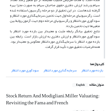
سهام و رشد ارزش دفتری حقوق صاحبان سهام به صورت مجزا بهره
گرفته شده­است. در این تحقیق از دو مرحله رگرسیون استفاده شده
است. رگرسیون­های مرحله اول جهت تخمین سرمایه­گذاری مورد انتظار و
سودآوری موردانتظار و رگرسیون­های مرحله دوم جهت آزمون روابط بین
متغیرها جهت تخمین بازده.
نتایج تحقیق بیانگر رابطه مثبت و معنی­دار بین بازده مورد انتظار با
سودآوری موردانتظار و ارزش دفتری به ارزش بازار است. رابطه بین
بازده مورد انتظار با سرمایه­گذاری موردانتظار معکوس و معنی­دار بود.
همه فرضیات تحقیق مورد تأیید قرار گرفت.
کلیدواژه‌ها
بازده مورد انتظار
سرمایه گذاری مورد انتظار
سودآوری مورد انتظار
عنوان مقاله
English
Stock Return And Modigliani–Miller Valuating:
Revisiting the Fama and French