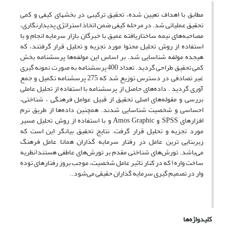
مطابق با اهداف تعیین شده، تحقیق ترکیبی در بخشهای کیفی و کمی
تحقیق عملیاتی شد. در مرحله کیفی ضمن اتخاذ استراتژی پدیدارنگاری،
مصاحبه‌های نیمه ساختاریافته عمیق با خبرگان بازار سرمایه انجام و با
استفاده از روش تحلیل محتوا مورد تجزیه و تحلیل قرار گرفتند، که
هیجده مولفه شناسایی شد. بر اساس این مولفه‌ها پرسشنامه بخش
کمی تحقیق طراحی گردید. تعداد 400 پرسشنامه به صورت نمونه گیری
غیر تصادفی در دسترس توزیع شد که 275 پرسشنامه تکمیل و جمع
آوری گردید . داده‌های حاصل از پرسشنامه با استفاده از تحلیل عاملی
بررسی و مقوله‌های اصلی تحقیق از قبیل عوامل فرهنگی ، شناختی،
احساسی و شخصیت شناسایی شدند. همچنین داده‌ها از طریق نرم
افزارهای SPSS و Amos Graphic و با استفاده از روش تحلیل مسیر
مورد تجزیه و تحلیل قرار گرفت. نتایج تحقیق بیانگر این است که
زیربنایی ترین عامل در رفتار سرمایه گذاران همانا عامل فرهنگ
می‌باشد. تورش‌های شناختی مقدم بر تورش‌های عاطفی هستند(نظریه
ساخت واره) که در کنار تاثیر عامل شخصیت، موجب بروز رفتارهای توده
وار در تصمیم گیری سرمایه گذاران حقیقی می‌شود..
کلیدواژه‌ها