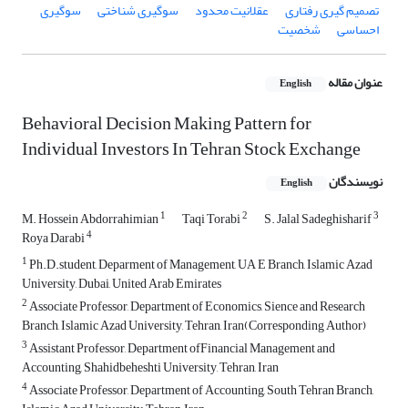
تصمیم گیری رفتاری
عقلانیت محدود
سوگیری شناختی
سوگیری
احساسی
شخصیت
عنوان مقاله
English
Behavioral Decision Making Pattern for
Individual Investors In Tehran Stock Exchange
نویسندگان
English
1
2
3
M. Hossein Abdorrahimian
Taqi Torabi
S. Jalal Sadeghisharif
4
Roya Darabi
1
Ph.D.student, Deparment of Management, UA E Branch, Islamic Azad
University, Dubai, United Arab Emirates
2
Associate Professor, Department of Economics, Sience and Research
Branch, Islamic Azad University, Tehran, Iran(Corresponding Author)
3
Assistant Professor, Department ofFinancial Management and
Accounting, Shahidbeheshti University, Tehran, Iran
4
Associate Professor, Department of Accounting, South Tehran Branch,