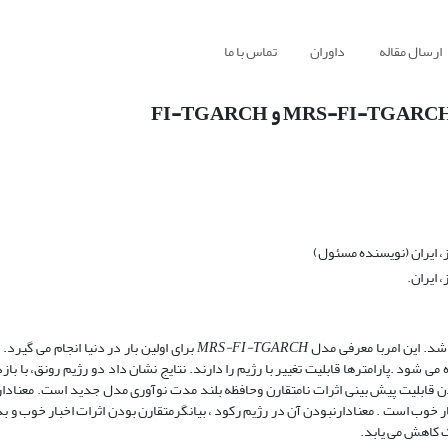
ارسال مقاله
داوران
تماس با ما
، ایران (نویسنده مسئول)
 ایران.
شد. این امربا معرفی مدل
MRS-FI-TGARCH
برای اولین بار در دنیا انجام می گیرد. 
مت بورس اوراق بهادار تهران طی سالهای ۲۰۰۹ تا ۲۰۱۷ استفاده می شود .پارامترها قابلیت تغییر با رژیم را دارند. نتایج نشان داد دو رژیم رونق، 
افزودن قابلیت پیش بینی اثرات نامتقارن وحافظه بلند مدت نوآوری مدل جدید است. معناد
بار خوب است . معنادارنبودن آن در رژیم رکود ، بیانگرمتقارن بودن اثرات اخبار خوب و 
ک کاهش می یابد.