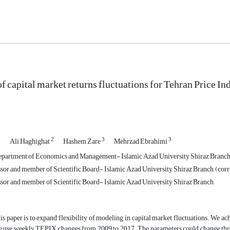
of capital market returns fluctuations for Tehran Pr
1
2
3
3
Ali Haghighat
Hashem Zare
Mehrzad Ebrahimi
epartment of Economics and Management- Islamic Azad University Shiraz Branch
ssor and member of Scientific Board- Islamic Azad University Shiraz Branch, (cor
ssor and member of Scientific Board- Islamic Azad University Shiraz Branch
is paper is to expand flexibility of modeling in capital market fluctuations. We
e use weekly TEPIX changes from 2009 to 2017. The parameters could change throu