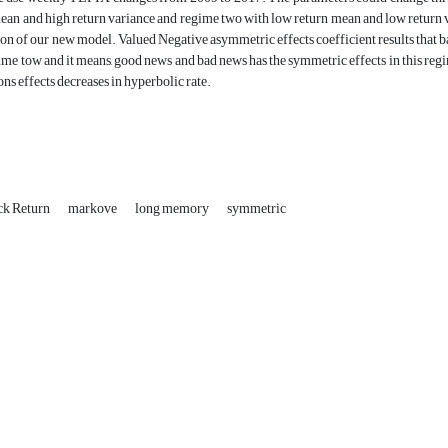
ean and high return variance and regime two with low return mean and low return 
ion of our new model. Valued Negative asymmetric effects coefficient results that ba
ime tow and it means, good news and bad news has the symmetric effects in this reg
ons effects decreases in hyperbolic rate.
ck Return
markove
long memory
symmetric