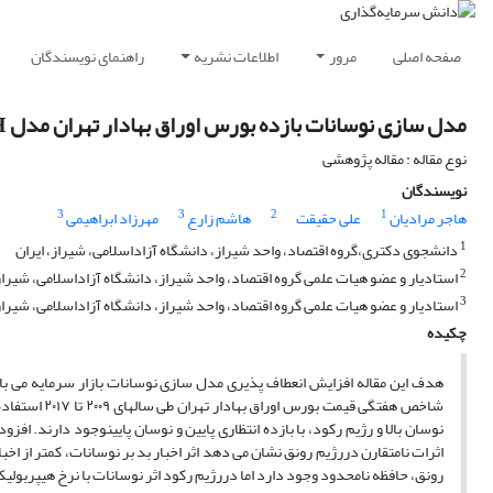
صفحه اصلی
مرور
اطلاعات نشریه
راهنمای نویسندگان
مدل سازی نوسانات بازده بورس اوراق بهادار تهران مدل MRS-FI-TGARCH و FI-TGARCH
نوع مقاله : مقاله پژوهشی
نویسندگان
3
3
2
1
هاجر مرادیان
علی حقیقت
هاشم زارع
مهرزاد ابراهیمی
1
دانشجوی دکتری،گروه اقتصاد، واحد شیراز، دانشگاه آزاداسلامی، شیراز، ایران
2
استادیار و عضو هیات علمی گروه اقتصاد، واحد شیراز، دانشگاه آزاداسلامی، شیراز
3
استادیار و عضو هیات علمی گروه اقتصاد، واحد شیراز، دانشگاه آزاداسلامی، شیراز،
چکیده
هدف این مقاله افزایش انعطاف پذیری مدل سازی نوسانات بازار سرمایه می با
شاخص هفتگی قی
نوسان بالا و رژیم رکود، با بازده انتظاری پایین و نوسان پایینوجود دارند. 
اثرات نامتقارن دررژیم رونق نشان می دهد اثر اخبار بد بر نوسانات، کمتر از اخ
رونق، حافظه نامحدود وجود دارد اما دررژیم رکود اثر نوسانات با نرخ هیپربولی