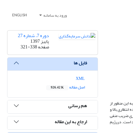
ورود به سامانه
ENGLISH
دوره 7، شماره 27
پاییز 1397
صفحه
321-338
فایل ها
XML
اصل مقاله
926.42 K
به این منظور از
هم رسانی
با بازده انتظاری بالا و
اری ضریب منفی
ارجاع به این مقاله
بد است. دررژیم