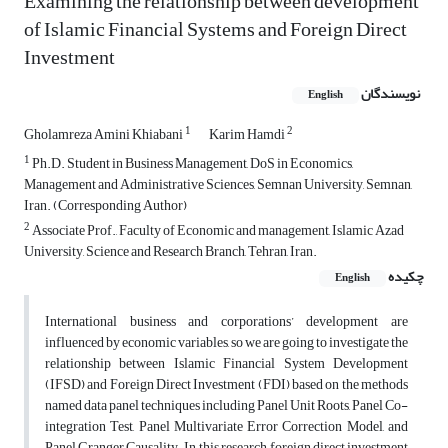
Examining the relationship between development
of Islamic Financial Systems and Foreign Direct
Investment
نویسندگان
English
1
2
Gholamreza Amini Khiabani
Karim Hamdi
1
Ph.D. Student in Business Management, DoS in Economics,
Management and Administrative Sciences, Semnan University, Semnan,
Iran. (Corresponding Author)
2
Associate Prof., Faculty of Economic and management, Islamic Azad
University, Science and Research Branch, Tehran, Iran.
چکیده
English
International business and corporations’ development are
influenced by economic variables, so we are going to investigate the
relationship between Islamic Financial System Development
(IFSD) and Foreign Direct Investment (FDI) based on the methods
named data panel techniques including Panel Unit Roots, Panel Co-
integration Test, Panel Multivariate Error Correction Model, and
Panel Granger Causality. In this research, foreign direct investment