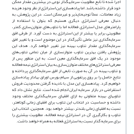
اجرا شده تا تابع مطلوبیت سرمایه­گذار نوعی در بیشترین مقدار ممکن
خود قرار داشته باشد. اما پیاده­سازی این استراتژی از نظر وجود هزینه
زیاد معاملات، عملاً توجیه‌ناپذیر و غیرممکن است. در این پژوهش، به
دنبال معرفی استراتژی دیگری هستیم که بتوان با استفاده از
پارامترهای مدل استراتژی فعالانه اما با تناوب‌های متوازن‌سازی کمتر،
مطلوبیتی برابر یا بیشتر از این استراتژی به دست آورد. از طرفی افق
سرمایه‌گذاری نیز عاملی تأثیرگذار در این موضوع است و با تغییر افق
سرمایه‌گذاری مقدار تناوب بهینه نیز تغییر خواهد کرد. هدف این
پژوهش یافتن بهترین تناوب متوازن­سازی از میان تمامی تناوب‌های
موجود در یک افق سرمایه‌گذاری معین است. به این منظور پس از
معرفی استراتژی‌های مختلف متوازن‌سازی به بیان استراتژی نیمه فعالانه
و تناوب بهینه در آن به صورت تابعی از افق سرمایه‌گذاری پرداخته و
نتایج حاصل را بر روی پرتفویی از سهام بورس اوراق بهادار پیاده‌سازی
خواهیم کرد. پیاده­سازی این مدل با نادیده گرفتن محدودیت فروش
استقراضی در بازار سرمایه ایران انجام شده است. نتایج نشان داد که
تناوب­های بهینه متفاوتی به ازای افق­های سرمایه­گذاری مختلف وجود
داشته و حساسیت در انتخاب این تناوب برای افق­های زمانی کوتاه­تر،
نسبت به افق­های زمانی بلندتر، بیشتر خواهد بود. همچنین، انتخاب این
تناوب و بکارگیری آن در استراتژی نیمه فعالانه، مطلوبیت بیشتری را
برای سرمایه گذار نسبت به استراتژی فعلانه به همراه خواهد داشت.