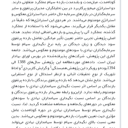
کوتاه‌مدت، میان‌مدت و بلندمدت بازده سهام عملکرد متفاوتی دارند.
دو استراتژی مهم و پرکاربرد در بین تحلیلگران، مدیران پرتفوی و سایر
سرمایه‌گذاران در بازارهای سرمایه حال حاضر دنیا استراتژی معکوس و
استراتژی مومنتوم می‌باشند. در هردوی این استراتژی‌ها که دقیقاً در
مقابل یکدیگر قرار می‌گیرند، سعی می‌شود که با استفاده از عملکرد
گذشته، عملکرد آتی را پیش‌بینی و بازدهی اضافی ایجاد نمایند. هدف
اصلی پژوهش تجربی حاضر تعیین تأثیر میانگین تفاضل بازده پرتفوی
سود دیدگان و زیان دیدگان بر پایه نرخ نگهداری سهام توسط
سرمایه‌گذاران نهادی با سودهای مومنتوم و معکوس می‌باشد. جامعه
آماری این پژوهش، شرکت‌های پذیرفته‌شده در بورس اوراق بهادار
تهران است. داده‌های موردمطالعه این پژوهش سال‌های 1388 الی
2
1
1394بوده و رویکرد این پژوهش همبستگی
و گرایش کاربردی
و لحاظ
تئوریک از نوع تحقیقات اثباتی و ازنظر استدلال از نوع استقرایی
می‌باشد. نتایج نشان می‌دهد که بازده پرتفوی برندگان با بازده پرتفوی
بازندگان بر اساس اثر نسبت نگهداری سهامداران نهادی با سودهای
مومنتوم رابطه ندارد. ازاین‌رو رابطه معنی‌دار بازده پرتفوی برندگان و
بازندگان بر اساس نسبت نگهداری سهامداران نهادی با سودهای
معکوس در دوره‌های یک‌ماهه و سه‌ماهه مشاهده گردید. لذا، نسبت
نگهداری سهام توسط سهامداران نهادی در دوره کوتاه‌مدت عامل
مؤثری جهت تعیین تغییرات بازدهی مومنتوم و معکوس می‌باشد. بدین
معنی نسبت بالای نگهداری سهام توسط سهامداران نهادی می‌تواند
موجب کسری/ مازاد عرضه و افزایش/کاهش قیمت‌ها شود و برعکس