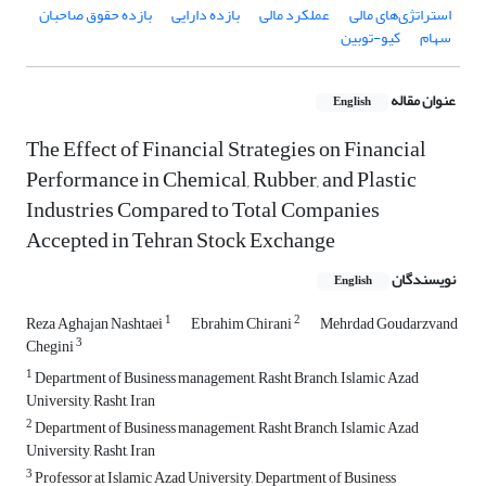
استراتژی‌های مالی
عملکرد مالی
بازده دارایی
بازده حقوق صاحبان
سهام
کیو-توبین
عنوان مقاله
English
The Effect of Financial Strategies on Financial
Performance in Chemical, Rubber, and Plastic
Industries Compared to Total Companies
Accepted in Tehran Stock Exchange
نویسندگان
English
1
2
Reza Aghajan Nashtaei
Ebrahim Chirani
Mehrdad Goudarzvand
3
Chegini
1
Department of Business management, Rasht Branch, Islamic Azad
University, Rasht, Iran
2
Department of Business management, Rasht Branch, Islamic Azad
University, Rasht, Iran
3
Professor at Islamic Azad University, Department of Business