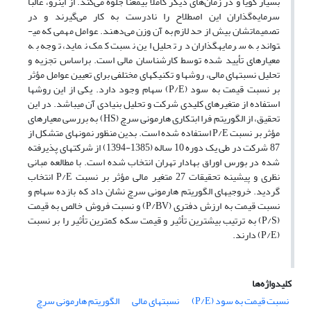
بسیار گویا و در زمان‌های دیگر کاملاً بی­معنا جلوه می‌کند. از این­رو، غالباً
سرمایه‌گذاران این اصطلاح را نادرست به کار می‌گیرند و در
تصمیماتشان بیش از حد لازم به آن وزن می‌دهند. عوامل مهمی که می­
تواند به سرمایه­گذاران در تحلیل این نسبت کمک نماید، توجه به
معیارهای تأیید شده توسط کارشناسان مالی است. براساس تجزیه و
تحلیل نسبت­های مالی، روش­ها و تکنیک­های مختلفی برای تعیین عوامل مؤثر
بر نسبت قیمت به سود (P/E) سهام وجود دارد. یکی از این روش­ها
استفاده از متغیرهای کلیدی شرکت و تحلیل بنیادی آن می­باشد. در این
تحقیق، از الگوریتم فرا ابتکاری هارمونی سرچ (HS) به بررسی معیارهای
مؤثر بر نسبت P/E استفاده شده است. بدین منظور نمونه­ای متشکل از
87 شرکت در طی یک دوره 10 ساله (1385-1394) از شرکت­های پذیرفته
شده در بورس اوراق بهادار تهران انتخاب شده است. با مطالعه مبانی
نظری و پیشینه تحقیقات 27 متغیر مالی مؤثر بر نسبت P/E انتخاب
گردید. خروجی­های الگوریتم هارمونی سرچ نشان داد که بازده سهام و
نسبت قیمت به ارزش دفتری (P/BV) و نسبت فروش خالص به قیمت
(P/S) به ترتیب بیشترین تأثیر و قیمت سکه کمترین تأثیر را بر نسبت
(P/E) دارند.
کلیدواژه‌ها
نسبت قیمت به سود (P/E)
نسبت­های مالی
الگوریتم هارمونی سرچ