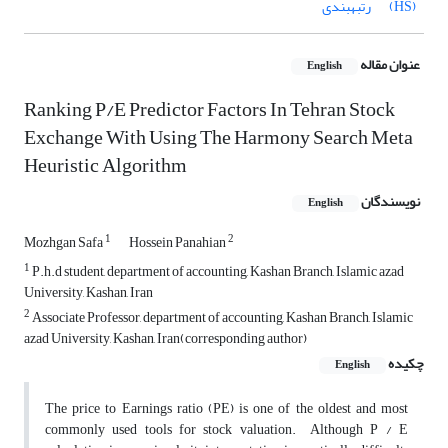
(HS)
رتبه­بندی
عنوان مقاله
English
Ranking P/E Predictor Factors In Tehran Stock
Exchange With Using The Harmony Search Meta
Heuristic Algorithm
نویسندگان
English
1
2
Mozhgan Safa
Hossein Panahian
1
P.h.d student, department of accounting, Kashan Branch, Islamic azad
University, Kashan, Iran
2
Associate Professor, department of accounting, Kashan Branch, Islamic
azad University, Kashan, Iran(corresponding author)
چکیده
English
The price to Earnings ratio (PE) is one of the oldest and most
commonly used tools for stock valuation. Although P / E