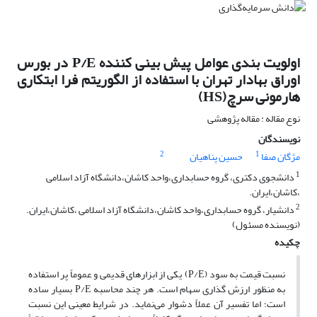
اولویت بندی عوامل پیش بینی کننده P/E در بورس
اوراق بهادار تهران با استفاده از الگوریتم فرا ابتکاری
هارمونی سرچ(HS)
نوع مقاله : مقاله پژوهشی
نویسندگان
2
1
مژگان صفا
حسین پناهیان
1
دانشجوی دکتری، گروه حسابداری،واحد کاشان،دانشگاه آزاد اسلامی
،کاشان،ایران.
2
دانشیار، گروه حسابداری،واحد کاشان،دانشگاه آزاد اسلامی ،کاشان،ایران.
(نویسنده مسئول)
چکیده
نسبت قیمت به سود (P/E) یکی از ابزارهای قدیمی و عموماً پر استفاده
به منظور ارزش ‌گذاری سهام است. هر چند محاسبه P/E بسیار ساده
است؛ اما تفسیر آن عملاً دشوار می‌نماید. در شرایط معینی این نسبت