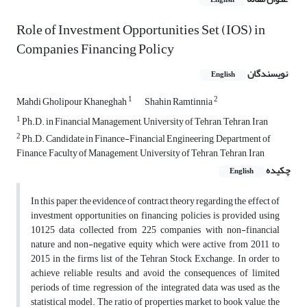
English
Role of Investment Opportunities Set (IOS) in
Companies Financing Policy
نویسندگان
English
1
2
Mahdi Gholipour Khaneghah
Shahin Ramtinnia
1
Ph.D. in Financial Management, University of Tehran, Tehran, Iran
2
Ph.D. Candidate in Finance-Financial Engineering, Department of
Finance, Faculty of Management, University of Tehran, Tehran, Iran
چکیده
English
In this paper, the evidence of contract theory regarding the effect of
investment opportunities on financing policies is provided using
10125 data collected from 225 companies with non-financial
nature and non-negative equity which were active from 2011 to
2015 in the firms list of the Tehran Stock Exchange. In order to
achieve reliable results and avoid the consequences of limited
periods of time, regression of the integrated data was used as the
statistical model. The ratio of properties market to book value, the