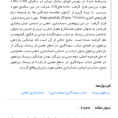
پذیرفته شده در بورس اوراق بهادار تهران در سالهای 1394-1385
مورد بررسی قرار گرفت. داده های110 شرکت در بین سالهای مورد
بررسی با بهره گیری از آزمون مقایسه میانگین ها به وسیله نرم
افزارهای آماری matlab،20 spss،7 Eviewsو lingo ، مورد تجزیه و تحلیل
قرار گرفت. در این پژوهش حسابداری ذهنی بر اساس مدل رفتاری
فرناندز به عنوان متغیر تعدیلگر و معیار شارپ، ترینر و جنسن به عنوان
شاخص سنجش ریسک و حباب سوداگرانه مبتنی بر الگوی گیلیوم در
نظر گرفته شده است. نتایج حاکی از آن است که میانگین بازدهی
پرتفوی در فضای حباب سوداگری در سطح معینی از ریسک بزرگتر از
بازدهی پرتفوی بدون حباب بر اساس حسابداری ذهنی است، همچنین
ادعای فرضیه اصلی دوم مبنی بر بزرگتر بودن میانگین ریسک پرتفوی
در فضای حباب سوداگری در سطح معینی از بازده از ریسک پرتفوی
بدون حباب بر اساس حسابداری ذهنی مورد پذیرش واقع گردید.
کلیدواژه‌ها
پرتفوی بهینه
حباب سوداگری(سفته بازی)
حسابداری ذهنی
عنوان مقاله
English