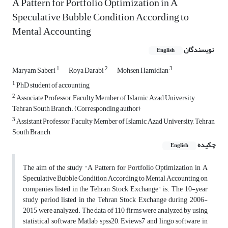
A Pattern for Portfolio Optimization in A
Speculative Bubble Condition According to
Mental Accounting
نویسندگان
English
1
2
3
Maryam Saberi
Roya Darabi
Mohsen Hamidian
1
PhD student of accounting
2
Associate Professor, Faculty Member of Islamic Azad University,
Tehran South Branch. (Corresponding author)
3
Assistant Professor, Faculty Member of Islamic Azad University, Tehran
South Branch
چکیده
English
The aim of the study "A Pattern for Portfolio Optimization in A
Speculative Bubble Condition According to Mental Accounting on
companies listed in the Tehran Stock Exchange" is. The 10-year
study period listed in the Tehran Stock Exchange during 2006-
2015 were analyzed. The data of 110 firms were analyzed by using
statistical software Matlab, spss20, Eviews7 and lingo software in