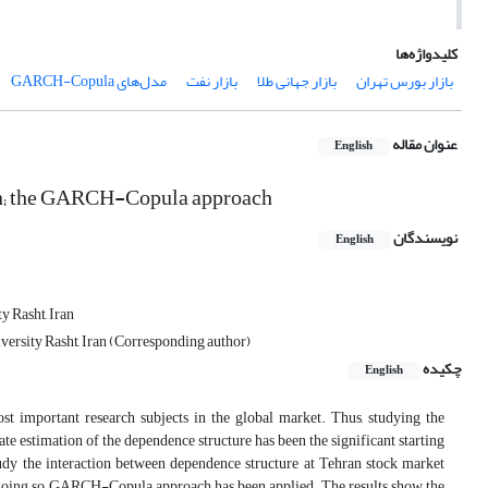
کلیدواژه‌ها
بازار بورس تهران
بازار جهانی طلا
بازار نفت
مدل‌های GARCH-Copula
عنوان مقاله
English
Iran; the GARCH-Copula approach
نویسندگان
English
y Rasht, Iran
ersity Rasht, Iran (Corresponding author)
چکیده
English
st important research subjects in the global market. Thus, studying the
ate estimation of the dependence structure has been the significant starting
study the interaction between dependence structure at Tehran stock market
 In doing so, GARCH-Copula approach has been applied. The results show the