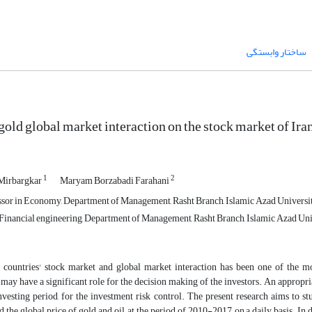
ساختار وابستگی
 gold global market interaction on the stock market of 
1
2
Mirbargkar
Maryam Borzabadi Farahani
ssor in Economy, Department of Management, Rasht Branch, Islamic Azad Universit
Financial engineering, Department of Management, Rasht Branch, Islamic Azad Univ
 countries' stock market and global market interaction has been one of the mo
 may have a significant role for the decision making of the investors. An appropri
investing period, for the investment risk control. The present research aims to 
d the global price of gold and oil, at the period of 2010-2017, on a daily basis.