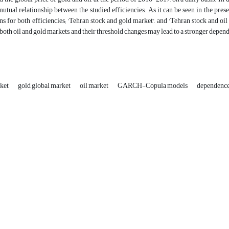
tual relationship between the studied efficiencies. As it can be seen in the prese
ns for both efficiencies; 'Tehran stock and gold market', and 'Tehran stock and oi
both oil and gold markets, and their threshold changes may lead to a stronger depen
rket
gold global market
oil market
GARCH-Copula models
dependence