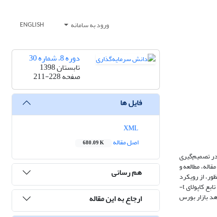
ورود به سامانه
ENGLISH
دوره 8، شماره 30
تابستان 1398
صفحه
211-228
فایل ها
XML
اصل مقاله
680.09 K
در تصمیم‌گیری
اله، مطالعه و
هم رسانی
201 به صورت روزانه است. برای این منظور، از رویکرد
GARCH-Copula استفاده شده است. نتایج حاکی از وجود رابطه متقابل نامتقارن بین بازدهی‌های مورد بررسی است؛ به نحوی که در این پژوهش، مشخص گردید که تابع کاپولای t-
دهد بازار بورس
ارجاع به این مقاله