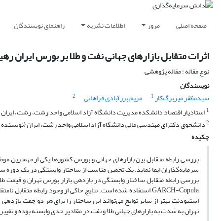
صفحه اصلی
مرور
اطلاعات نشریه
راهنمای نویسندگان
اثرات متقابل بازارهای جهانی نفت و طلا بر بورس ایران رهیافت توابع ک
نوع مقاله : مقاله پژوهشی
نویسندگان
2
1
سیدمظفر میربرگ‌کار
مریم برزآبادی فراهانی
1
استادیار اقتصاد دانشکده مدیریت دانشگاه آزاد اسلامی واحد رشت، رشت، ایران
2
دانشجوی دکترای مهندسی مالی دانشگاه آزاد اسلامی واحد رشت، ایران (نویسنده
چکیده
بررسی رابطه متقابل بین بازارهای جهانی و بورس کشورها یکی از مهمترین موض
سرمایه‌گذاران ایفا نماید. یک تخمین مناسب از ساختار وابستگی در یک دورة سر
استیودنت بهتر از سایر توابع می‌تواند این ساختار را برای هر دو جفت بازدهی 
تهران به شدت به بازارهای جهانی طلا و نفت در مقادیر حدی وابسته بوده و تغیی