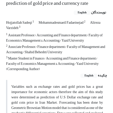
prediction of gold price and currency rate
نویسندگان
English
1
2
Hojjatollah Sadeqi
Mohammadesmaeil Fadaeinejad
Alireza
3
Varzideh
1
Assistant Professor/ Accounting and Finance department/ Faculty of
Economics, Management & Accounting/ Yazd University
2
Associate Professor/ Finance department/ Faculty of Management and
Accounting/ Shahid Beheshti University
3
Master Student in Finance/ Accounting and Finance department/
Faculty of Economics, Management & Accounting/ Yazd University
(Corresponding Author)
چکیده
English
Variables such as exchange rates and gold prices has a great
importance for economic actors therefore the aim of this study
were determined as prediction of U.S Dollar exchange rate and
gold coin price in Iran Market. Forecasting has been done by
Geometric Brownian Motion model that is considered as one of the