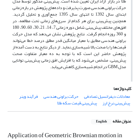
طلا در بازار آزاد ایران تعیین شده است. پیش‌بینی مذکور توسط مدل
حرکت براونی هندسی صورت پذیرفت و داده‌های پژوهش‌ در بازه زمانی
ابتدای سال 1392 تا انتهای سال 1395 جمع‌آوری و تحلیل گردید.
همچنین پیش‌بینی برای هر کدام از سری‌های زمانی تحت مطالعه، در
افق‌های مختلف پیش‌بینی شامل دوره زمانی 7، 14، 21، 30، 60، 90، 180
و 360 روزه انجام گرفت. نتایج پژوهش‌ نشان می‌دهد که مدل حرکت
براونی هندسی مطابق با معیار میانگین قدر مطلق درصد خطا می‌تواند
قیمت‌ها را با صحت بالا شبیه‌سازی نماید. از دیگر نتایج به دست آمده از
پژوهش‌‌ حاضر این است که با توجه به ده معیار متفاوت صحت
پیش‌بینی، مشخص می‌شود که با افزایش افق زمانی پیش‌بینی توانایی
مدل GBM در انجام شبیه‌سازی کاهش می‌یابد.
کلیدواژه‌ها
معادلات دیفرانسیل تصادفی
حرکت براونی هندسی
فرآیند وینر
پیش‌بینی نرخ ارز
پیش‌بینی قیمت سکه طلا
عنوان مقاله
English
Application of Geometric Brownian motion in