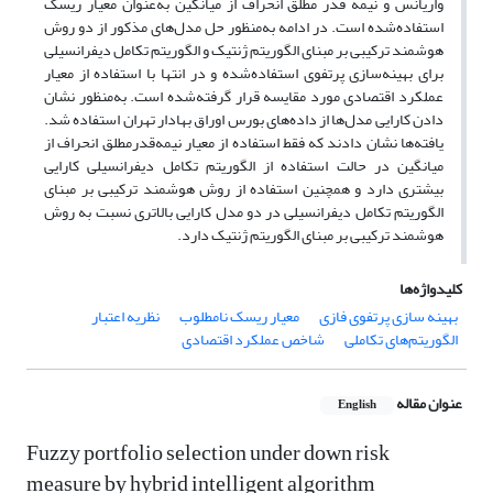
واریانس و نیمه قدر مطلق انحراف از میانگین به‌عنوان معیار ریسک
استفاده‌شده است. در ادامه به‌منظور حل مدل‌های مذکور از دو روش
هوشمند ترکیبی بر مبنای الگوریتم ژنتیک و الگوریتم تکامل دیفرانسیلی
برای بهینه‌سازی پرتفوی استفاده‌شده و در انتها با استفاده از معیار
عملکرد اقتصادی مورد مقایسه قرار گرفته‌شده است. به‌منظور نشان
دادن کارایی مدل‌ها از داده‌های بورس اوراق بهادار تهران استفاده شد.
یافته‌ها نشان دادند که فقط استفاده از معیار نیمه‌قدرمطلق انحراف از
میانگین در حالت استفاده از الگوریتم تکامل دیفرانسیلی کارایی
بیشتری دارد و همچنین استفاده از روش هوشمند ترکیبی بر مبنای
الگوریتم تکامل دیفرانسیلی در دو مدل کارایی بالاتری نسبت به روش
هوشمند ترکیبی بر مبنای الگوریتم ژنتیک دارد.
کلیدواژه‌ها
بهینه سازی پرتفوی فازی
معیار ریسک نامطلوب
نظریه اعتبار
الگوریتم‌های تکاملی
شاخص عملکرد اقتصادی
عنوان مقاله
English
Fuzzy portfolio selection under down risk
measure by hybrid intelligent algorithm