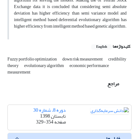
algorithm for solving the models. Making use of Tehran Stock
Exchange data, it is concluded that considering semi absolute
deviation has higher efficiency than semi variance model and
intelligent method based deferential evolutionary algorithm has
higher efficiency from intelligent method based genetic algorithm.
کلیدواژه‌ها
English
Fuzzy portfolio optimization
down risk measurement
credibility
theory
evolutionary algorithm
economic performance
measurement
مراجع
دوره 8، شماره 30
تابستان 1398
صفحه
329-354
فایل ها