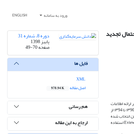
ورود به سامانه
ENGLISH
حتمال تجدید
دوره 8، شماره 31
پاییز 1398
صفحه
49-70
فایل ها
XML
اصل مقاله
978.94 K
ارائه اطلاعات
هم رسانی
بیشتر و راهنمایی به بازار انتشار می‌دهند و بازار به طور قابل توجهی به آن‌ها واکنش نشان می‌دهد ، طبق این پژوهش ، اطلاعات معاملات انجام شده در دوره پنج ساله ۱۳90 تا ۱۳94 از
ر اساس فرمول کوکران انتخاب شده
ارجاع به این مقاله
است،در این تحقیق برای بررسی فرضیات پژوهش از رگرسیون خطی و همبستگی استفاده شده است. جهت تجزیه تحلیل داده ها و آزمون فرضیات تحقیق از نرم افزار Eviews استفاده