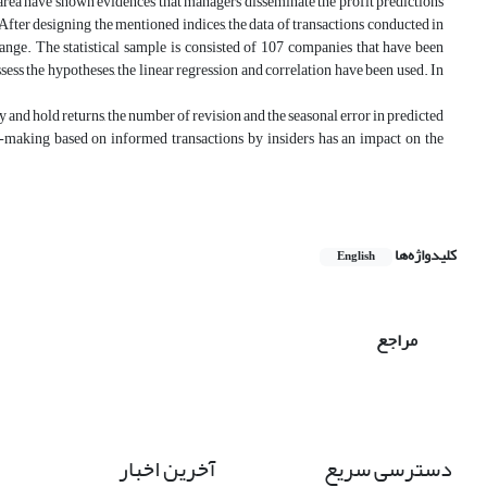
area have shown evidences that managers disseminate the profit predictions
After designing the mentioned indices, the data of transactions conducted in
nge. The statistical sample is consisted of 107 companies that have been
sess the hypotheses, the linear regression and correlation have been used. In
 and hold returns, the number of revision and the seasonal error in predicted
ion-making based on informed transactions by insiders has an impact on the
کلیدواژه‌ها
English
مراجع
دسترسی سریع
آخرین اخبار