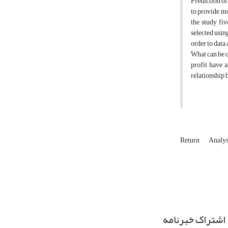
Prediction of
to provide mo
the study fi
selected usin
order to data
What can be c
profit have a
relationship 
Return
Analys
اشتراک خبرنامه