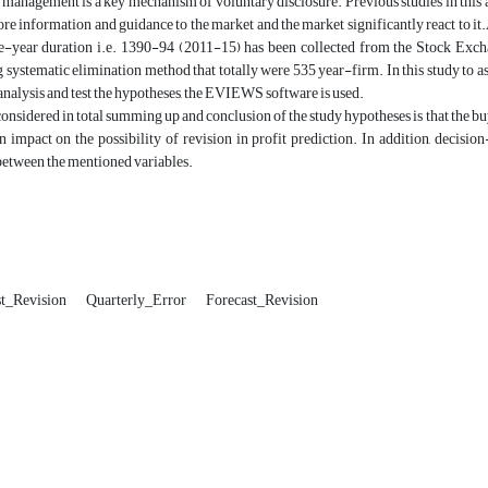
 management is a key mechanism of voluntary disclosure. Previous studies in this 
re information and guidance to the market and the market significantly react to it.
ve-year duration i.e. 1390-94 (2011-15) has been collected from the Stock Excha
g systematic elimination method that totally were 535 year-firm. In this study to as
 analysis and test the hypotheses, the EVIEWS software is used.
onsidered in total summing up and conclusion of the study hypotheses is that the buy
n impact on the possibility of revision in profit prediction. In addition, decis
between the mentioned variables.
t_Revision
Quarterly_Error
Forecast_Revision