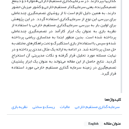
گذاری­ها بپردازند. در سرمایه­گذاری مستقیم خارجی همواره دو ذینفع
تصمیم­گیرنده، یعنی سرمایه­گذار مستقیم خارجی و کشور میزبان حضور
دارند، به همین دلیل لازم است تا از روش­های تصمیم­گیری چندعاملی
برای بررسی این نوع از سرمایه­گذاری استفاده گردد. در این پژوهش
برای اولین بار به بررسی سرمایه­گذاری مستقیم خارجی با استفاده از
نظریه بازی به عنوان یک ابزار کارآمد در تصمیم­گیری چندعاملی
پرداخته شده است. بدین منظور ابتدا به مدل­سازی ریاضی پرداخته
شده و سپس با استفاده از بازی استکلبرگ و تحت راه­کارهای مختلف به
حل مدل پرداخته شد. در ادامه به ارائه یک مثال عددی پرداخته و در
نهایت مسئله مورد تحلیل قرار گرفته و نکات مدیریتی آن استخراج
گردید. نتایج حاصل از این مقاله می‌تواند به عنوان یک ابزار پشتیبان
تصمیم‌گیری در زمینه سرمایه گذاری مستقیم خارجی مورد استفاده
قرار گیرد.
کلیدواژه‌ها
سرمایه ­گذاری مستقیم خارجی
مالیات
ریسک و سختی
نظریه بازی
عنوان مقاله
English