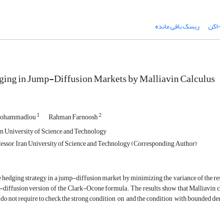
اکن
ریسک باقی مانده
ging in Jump-Diffusion Markets by Malliavin Calculus
1
2
Mohammadlou
Rahman Farnoosh
an University of Science and Technology
essor, Iran University of Science and Technology (Corresponding Author)
 hedging strategy in a jump-diffusion market by minimizing the variance of the resi
-diffusion version of the Clark-Ocone formula. The results show that Malliavin 
do not require to check the strong condition on and the condition with bounded deri