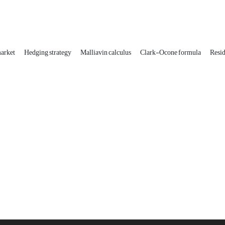
market
Hedging strategy
Malliavin calculus
Clark-Ocone formula
Resid