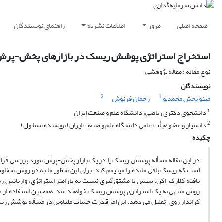
صفحه اصلی
مرور
اطلاعات نشریه
راهنمای نویسندگان
استخراج استراتژی پوشش ریسک در بازارهای پخش-پرش 
نوع مقاله : مقاله پژوهشی
نویسندگان
2
1
مینو بخش محمدلو
رحمان فرنوش
1
دانشجوی دکتری ریاضی، دانشگاه علم و صنعت ایران
2
دانشیار و عضو هیأت علمی دانشگاه علم و صنعت ایران (نویسنده مسئول)
چکیده
در این مقاله مسأله پوشش ریسک را در یک بازار پخش-پرش مورد بررسی قرار 
است که ریسک باقی مانده را مینیمم کند. برای این منظور ما به دو روش متفاو
یافته کلارک-اکن. سپس با مشتق گیری نسبت به پارامتر استراتژی، واریانس ری
روش منتهی به یک استراتژی پوشش ریسک خواهند شد. همچنین استفاده از حس
کراندار روی ‎ ‎‏‎‏ تقلیل می دهد. این امر قدرت حساب ملیاوین در مسأله پوشش ریسک را نشان می دهد.