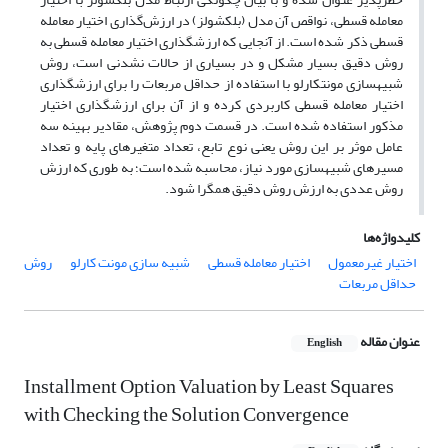
معامله قسطی، نواقص آن مدل (بلک­شولز) در ارزش‌گذاری اختیار معامله
قسطی ذکر شده است. از آنجایی که ارزش­گذاری اختیار معامله قسطی به
روش دقیق بسیار مشکل و در بسیاری از حالات نشدنی است، روش
شبیه­سازی مونت­کارلو با استفاده از حداقل مربعات را برای ارزش­گذاری
اختیار معامله قسطی کاربردی کرده و از آن برای ارزش­گذاری اختیار
مذکور استفاده شده است. در قسمت دوم پژوهش، مقادیر بهینه سه
عامل موثر بر این روش یعنی نوع تابع، تعداد متغیرهای پایه و تعداد
مسیرهای شبیه­سازی مورد نیاز، محاسبه شده است؛ به طوری که ارزش
روش عددی به ارزش روش دقیق همگرا شود.
کلیدواژه‌ها
اختیار غیرمعمول
اختیار معامله قسطی
شبیه سازی مونت کارلو
روش
حداقل مربعات
عنوان مقاله
English
Installment Option Valuation by Least Squares
with Checking the Solution Convergence