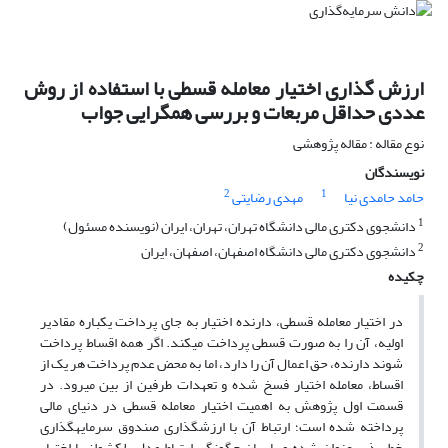
ارزش گذاری اختیار معامله قسطی با استفاده از روش
عددی حداقل مربعات و بررسی همگرایی جواب
نوع مقاله : مقاله پژوهشی
نویسندگان
2
1
حامد حامدی نیا
مهدی رضایتی
1
دانشجوی دکتری مالی دانشگاه تهران، تهران، ایران (نویسنده مسئول)
2
دانشجوی دکتری مالی دانشگاه اصفهان، اصفهان، ایران
چکیده
در اختیار معامله قسطی، دارنده اختیار به جای پرداخت یکباره مقادیر
اولیه، آن را به صورت قسطی پرداخت می­کند. اگر همه اقساط پرداخت
شوند دارنده، حق اعمال آن را دارد، اما به محض عدم پرداخت هر یک از
اقساط، معامله اختیار فسخ شده و تعهدات طرفین از بین می­رود. در
قسمت اول پژوهش به اهمیت اختیار معامله قسطی در دنیای مالی
پرداخته شده است؛ ارتباط آن با ارزش­گذاری صندوق سرمایه­گذاری
خطرپذیر عنوان شده و با بیان چگونگی ارتباط مدل بلک­شولز با اختیار