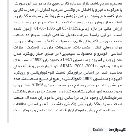
صحیح و سریع باشد، بازار سرمایه کارایی قوی دارد، در غیر این صورت،
با هرگونه تاخیر و یا اختلال در واکنش سرمایه گذاران، از قدرت کارایی
بازار کاسته می‌‏شود. در این پژوهش بیش واکنشی سرمایه گذاران با
استفاده از روش ارزیابی سرعت تعدیل قیمت سهام در رسیدن به
ارزش ذاتی در بازه زمانی05/1/1392 الی 01/03/1396 آزمون شده
است. در این راستا سرعت تعدیل شاخص قیمت سهام ده صنعت
منتخب بورس (کانی‌‌‌های ‏فلزی، محصولات کاغذی، محصولات چرمی،
فراورده‌‌‌های ‏نفتی، منسوجات، محصولات دارویی، لاستیک، فلزات
اساسی، خودرو و محصولات شیمیایی) بر مبنای چهار رویکرد مدل
تعدیل جزئی آمیهود و مندلسون (1987)، داموداران (1993)، نسبت‌های
اتو کوواریانس و فرآیندهای ARMA تئوبالد و یالوپ (2001، 2002)
محاسبه شد. بر اساس برآوردگر نسبت اتو-کوواریانس و رویکرد
آمیهود و مندلسون (1987) کم‌واکنشی در هیچ از صنایع منتخب مشاهده
شد. روش ARMAنیز نشان داد در تمامی صنایع بجز صنعت خودرو
وجود پدیده کم‌واکنشی مشاهده شده و در صنعت خودرو بیش واکنشی
سرمایه‌گذاران وجود دارد. بر اساس روش داموداران همه 10 صنعت
منتخب سرمایه‌گذاران بیش واکنشی داشتند. که بر اساس مطالعات
مختلف نتایج روش داموداران از قابلیت اعتماد پایینی برخودار است.
کلیدواژه‌ها
English