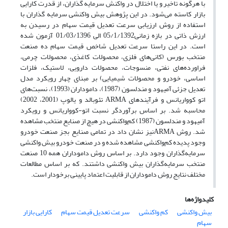
با هرگونه تاخیر و یا اختلال در واکنش سرمایه گذاران، از قدرت کارایی
بازار کاسته می‌‏شود. در این پژوهش بیش واکنشی سرمایه گذاران با
استفاده از روش ارزیابی سرعت تعدیل قیمت سهام در رسیدن به
ارزش ذاتی در بازه زمانی05/1/1392 الی 01/03/1396 آزمون شده
است. در این راستا سرعت تعدیل شاخص قیمت سهام ده صنعت
منتخب بورس (کانی‌‌‌های ‏فلزی، محصولات کاغذی، محصولات چرمی،
فراورده‌‌‌های ‏نفتی، منسوجات، محصولات دارویی، لاستیک، فلزات
اساسی، خودرو و محصولات شیمیایی) بر مبنای چهار رویکرد مدل
تعدیل جزئی آمیهود و مندلسون (1987)، داموداران (1993)، نسبت‌های
اتو کوواریانس و فرآیندهای ARMA تئوبالد و یالوپ (2001، 2002)
محاسبه شد. بر اساس برآوردگر نسبت اتو-کوواریانس و رویکرد
آمیهود و مندلسون (1987) کم‌واکنشی در هیچ از صنایع منتخب مشاهده
شد. روش ARMAنیز نشان داد در تمامی صنایع بجز صنعت خودرو
وجود پدیده کم‌واکنشی مشاهده شده و در صنعت خودرو بیش واکنشی
سرمایه‌گذاران وجود دارد. بر اساس روش داموداران همه 10 صنعت
منتخب سرمایه‌گذاران بیش واکنشی داشتند. که بر اساس مطالعات
مختلف نتایج روش داموداران از قابلیت اعتماد پایینی برخودار است.
کلیدواژه‌ها
بیش واکنشی
کم واکنشی
سرعت تعدیل قیمت سهام
کارایی بازار
سهام