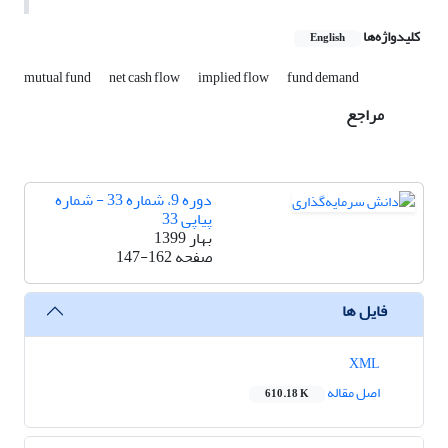
کلیدواژه‌ها
English
mutual fund
net cash flow
implied flow
fund demand
مراجع
دوره 9، شماره 33 - شماره
پیاپی 33
بهار 1399
صفحه
147-162
فایل ها
XML
اصل مقاله
610.18 K