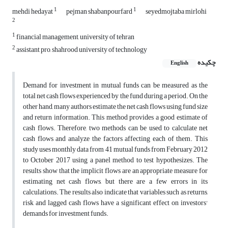
1
1
mehdi hedayat
pejman shabanpourfard
seyedmojtaba mirlohi
2
1
financial management, university of tehran
2
assistant pro, shahrood university of technology
چکیده
English
Demand for investment in mutual funds can be measured as the
total net cash flows experienced by the fund during a period. On the
other hand, many authors estimate the net cash flows using fund size
and return information. This method provides a good estimate of
cash flows. Therefore, two methods can be used to calculate net
cash flows and analyze the factors affecting each of them. This
study uses monthly data from 41 mutual funds from February 2012
to October 2017 using a panel method to test hypothesizes. The
results show that the implicit flows are an appropriate measure for
estimating net cash flows, but there are a few errors in its
calculations. The results also indicate that variables such as returns,
risk and lagged cash flows have a significant effect on investors'
demands for investment funds.