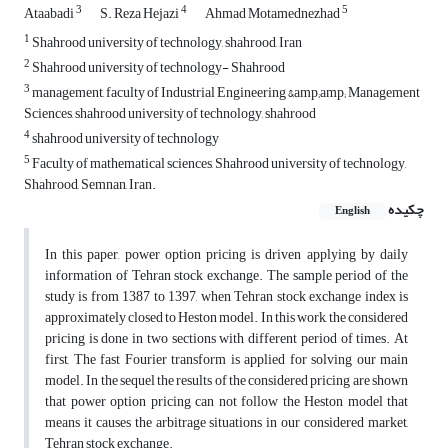
3
4
5
Ataabadi
S. Reza Hejazi
Ahmad Motamednezhad
1
Shahrood university of technology, shahrood, Iran
2
Shahrood university of technology- Shahrood
3
management, faculty of Industrial Engineering &amp;amp; Management
Sciences, shahrood university of technology, shahrood
4
shahrood university of technology
5
Faculty of mathematical sciences, Shahrood university of technology,
Shahrood, Semnan, Iran.
چکیده
English
In this paper, power option pricing is driven applying by daily
information of Tehran stock exchange. The sample period of the
study is from 1387 to 1397, when Tehran stock exchange index is
approximately closed to Heston model. In this work, the considered
pricing is done in two sections with different period of times. At
first, The fast Fourier transform is applied for solving our main
model. In the sequel the results of the considered pricing are shown
that power option pricing can not follow the Heston model that
means it causes the arbitrage situations in our considered market,
Tehran stock exchange.