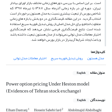
است. بر این اساس با بررسی دوره‌‌های زمانی مختلف بازار اوراق بهادار
تهران، دوره ای در بازه زمانی آذرماه سال ۱۳۸۷ تا تیرماه ۱۳۹۷ که
شاخص بورس از تبعیت بیشتری نسبت به مدل هستون برخوردار است
انتخاب گردید. در این مقاله، قیمت‌گذاری در دو بخش با بازه های زمانی
متفاوت انجام و برای حل مدل اصلی از روش تبدیل فوریه سریع استفاده
شده است نتایج قیمت‌گذاری فرضی نشان می‌دهد که قیمت‌گذاری
اختیار معاملات مدل توانی نمی‌تواند از مدل هستون تبعیت داشته باشد
و باعث ایجاد شرایط آربیتراژ در بازار بورس خواهد شد.
کلیدواژه‌ها
مدل هستون
روش تبدیل فوریه سریع
اختیار معاملات مدل توانی
عنوان مقاله
English
Power option pricing Under Heston model
(Evidences of Tehran stock exchange)
نویسندگان
English
1
2
Elham Dastranj
Hossein Sahebi fard
Abdolmajid Abdolbaghi