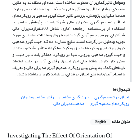
وعوامل تاثیرگذاربرآن معطوف ساخته است. عده ای معتقدند, به دلایل
متعددى، رفتار اخلاقى وابستگى هایى به مذهب و اعتقادات دینی دارد.
هدف اصلی این پژوهش، بررسی تاثیر جهت گیری مذهبی بر رویکردهای
اخلاقی تصمیم گیری مدیران مالی شرکتهاست. پژوهش حاضر با
استفاده از پرسشنامه ازجامعه آماری شامل 200نفرازمدیران مالی
شرکتهای بورسی جمع آوری گردیده وبه روش معادلات ساختاری مورد
تجزیه وتحلیل قرارگرفته است. نتایج نشان داده که، جهت گیری مذهبی
درونی برتمامی رویکردها به جز رویکردعملگرایانه تاثیر مثبت و معنادار
و جهت گیری مذهبی بیرونی، تنها بر رویکرد عملگرایانه تاثیر مثبت و
معنی دار دارد. یافته های این تحقیق رفتاری آن، در جلب اعتماد
ذینفعان،کمک به پیش بینی رویکرد تصمیم گیری مدیران مالی و تعریف
یا اصلاح آیین نامه های اخلاق حرفه ای، می تواند کاربرد داشته باشد.
کلیدواژه‌ها
اخلاق در تصمیم گیری
جهت گیری مذهبی
رفتار مذهبی مدیران
رویکردهای تصمیم گیری
مذهب مدیران مالی
عنوان مقاله
English
Investigating The Effect Of Orientation Of