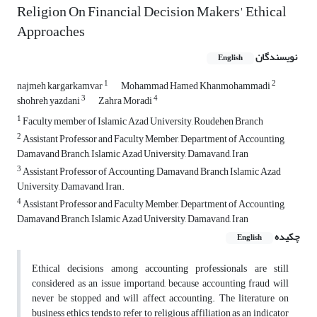
Religion On Financial Decision Makers' Ethical
Approaches
نویسندگان
English
1
2
najmeh kargarkamvar
Mohammad Hamed Khanmohammadi
3
4
shohreh yazdani
Zahra Moradi
1
Faculty member of Islamic Azad University, Roudehen Branch
2
Assistant Professor and Faculty Member, Department of Accounting,
Damavand Branch, Islamic Azad University, Damavand, Iran
3
Assistant Professor of Accounting, Damavand Branch Islamic Azad
University, Damavand, Iran.
4
Assistant Professor and Faculty Member, Department of Accounting,
Damavand Branch, Islamic Azad University, Damavand, Iran
چکیده
English
Ethical decisions among accounting professionals are still
considered as an issue importand, because accounting fraud will
never be stopped and will affect accounting. The literature on
business ethics tends to refer to religious affiliation as an indicator