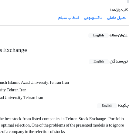
کلیدواژه‌ها
تحلیل عاملی
تاکسونومی
انتخاب سهام
عنوان مقاله
English
es Exchange
نویسندگان
English
ch, Islamic Azad University, Tehran, Iran
ty, Tehran, Iran
d University, Tehran, Iran
چکیده
English
the best stock from listed companies in Tehran Stock Exchange. Portfolio
r optimal selection. One of the problems of the presented models is to ignore
e of a company in the selection of stocks.