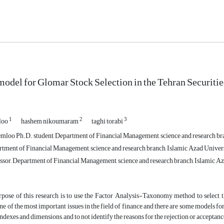
model for Glomar Stock Selection in the Tehran Securiti
1
2
3
loo
hashem nikoumaram
taghi torabi
loo Ph.D. student, Department of Financial Management, science and research bran
rtment of Financial Management, science and research branch, Islamic Azad Universi
ssor, Department of Financial Management, science and research branch, Islamic Aza
pose of this research is to use the Factor Analysis-Taxonomy method to select 
one of the most important issues in the field of finance and there are some models fo
indexes and dimensions, and to not identify the reasons for the rejection or acceptanc