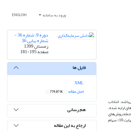
ورود به سامانه
ENGLISH
دوره 9، شماره 36 -
شماره پیاپی 36
زمستان 1399
صفحه
181-195
فایل ها
XML
اصل مقاله
779.87 K
ر تهران می‌باشد. انتخاب
های ارایه شده،
هم رسانی
 جمله روش‌های
تصمیم‌گیری چند معیاره است، استفاده می‌شود. نتایج نشان داد، 6% از شرکت‌ها‌ی منتخب، سهام با اولویت اول، 68% سهام با‌ اولویت دوم و 16% سهام‌ با اولویت سوم و در نهایت 10% سهام‌
ارجاع به این مقاله