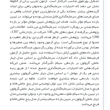
تشکیل پورتفوی مناسب اثرگذار است. آزمون تجربی برخی از الگوها
نشان می دهد که اختیارات سرمایه‌گذاری به‌عنوان راهی برای ایجاد
گزینه‌های بیشتر به‌مثابه یکی از متداول‌ترین انواع انتخاب واقعی بر
مبنای فرصت‌های سرمایه‌گذاری قابل‌سنجش بوده و می‌تواند در تبیین
بازده سهام مؤثر باشد. هدف این پژوهش تبیین عوامل مؤثر بر بازده
سهام مبتنی بر رویکرد اختیارات سرمایه‌گذاری می باشد. اطلاعات این
پژوهش برگرفته از صورت‌های مالی 146 شرکت در بازه زمانی 1397-
1390 می‌باشد. پژوهش حاضر، ازنظر هدف کاربردی؛ و ازنظر ماهیت و
محتوا از نوع همبستگی است. برای آزمون وجود رابطه بین متغیرها و
معنادار بودن مدل برآورده شده از روش رگرسیون چندگانه مبتنی بر
تحلیل داده‌های تابلویی (پانل دیتا) استفاده شد. نتایج حاصل از آزمون
فرضیه‌ها نشان داد که اختیارات سرمایه‌گذاری بر اساس مدل چهار
عاملی گرولون بر بازدهی سهام تأثیرگذار می‌باشد. ضمن این‌که
شرکت‌هایی که اختیارات سرمایه‌گذاری تجمیع شده ( از طریق رتبه
بندی هر یک از عوامل ) بر اساس مدل چهار عاملی گرولون بیشتری
دارند، بازدهی سهام بیشتری خواهند داشت. علاوه بر این نتیجه
بررسی‌های بیشتر نشان داد بین توان توضیحی مدل پنج عاملی فاما و
فرنچ با مدل اختیارات سرمایه‌گذاری بر اساس مدل چهار عاملی گرولون
در تبیین بازده سهام تفاوت معنی‌داری وجود دارد و توان توضیحی مدل
چهار عاملی گرولون در تبیین بازده سهام بیشتر از مدل پنج عاملی فاما و
فرنچ می‌باشد.